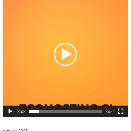
de
Video
00:00
00:44