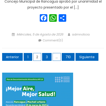
Concejo Municipal de Rancagua aprobó por unanimidad el
proyecto presentado por el […]
Facebook
WhatsApp
Share
Posted on
Author
Miércoles, 5 de Agosto de 2026
admnoticia
Comment(0)
Navegación de entradas
Anterior
1
2
3
…
710
Siguiente