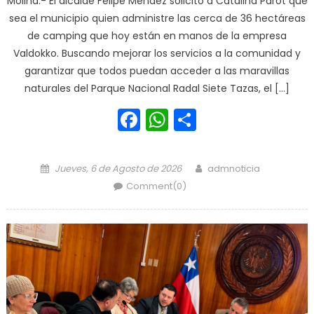
Molina.- El alcalde Felipe Méndez solicitó a Catalina Parot que
sea el municipio quien administre las cerca de 36 hectáreas
de camping que hoy están en manos de la empresa
Valdokko. Buscando mejorar los servicios a la comunidad y
garantizar que todos puedan acceder a las maravillas
naturales del Parque Nacional Radal Siete Tazas, el […]
Facebook
WhatsApp
Share
Posted on
Author
Jueves, 6 de Agosto de 2026
admnoticia
Comment(0)