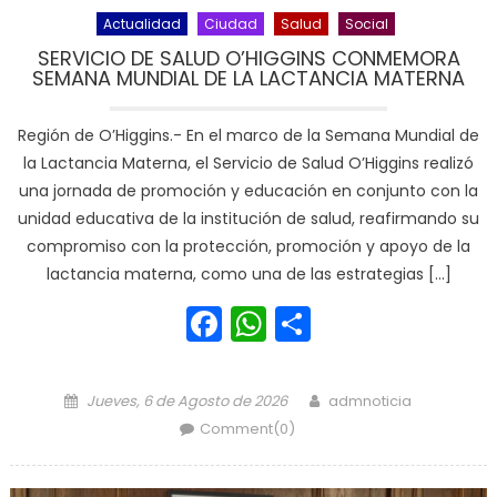
Actualidad
Ciudad
Salud
Social
SERVICIO DE SALUD O’HIGGINS CONMEMORA
SEMANA MUNDIAL DE LA LACTANCIA MATERNA
Región de O’Higgins.- En el marco de la Semana Mundial de
la Lactancia Materna, el Servicio de Salud O’Higgins realizó
una jornada de promoción y educación en conjunto con la
unidad educativa de la institución de salud, reafirmando su
compromiso con la protección, promoción y apoyo de la
lactancia materna, como una de las estrategias […]
Facebook
WhatsApp
Share
Posted on
Author
Jueves, 6 de Agosto de 2026
admnoticia
Comment(0)