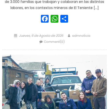
de 3.000 familias que trabajan y colaboran en las distintas
labores, en los contextos mineros de El Teniente […]
Facebook
WhatsApp
Share
Posted on
Author
Jueves, 6 de Agosto de 2026
admnoticia
Comment(0)