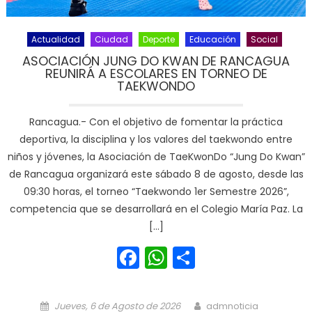
Actualidad
Ciudad
Deporte
Educación
Social
ASOCIACIÓN JUNG DO KWAN DE RANCAGUA
REUNIRÁ A ESCOLARES EN TORNEO DE
TAEKWONDO
Rancagua.- Con el objetivo de fomentar la práctica
deportiva, la disciplina y los valores del taekwondo entre
niños y jóvenes, la Asociación de TaeKwonDo “Jung Do Kwan”
de Rancagua organizará este sábado 8 de agosto, desde las
09:30 horas, el torneo “Taekwondo 1er Semestre 2026”,
competencia que se desarrollará en el Colegio María Paz. La
[…]
Facebook
WhatsApp
Share
Posted on
Author
Jueves, 6 de Agosto de 2026
admnoticia