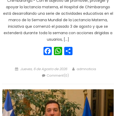
Chimbarongo.- Con el objetivo de promover, proteger y
apoyar la lactancia materna, el Hospital de Chimbarongo
está desarrollando una serie de actividades educativas en el
marco de la Semana Mundial de la Lactancia Materna,
iniciativa que comenzó el pasado 3 de agosto y que se
extenderá durante toda la semana con acciones dirigidas a
usuarios, […]
Facebook
WhatsApp
Share
Posted on
Author
Jueves, 6 de Agosto de 2026
admnoticia
Comment(0)