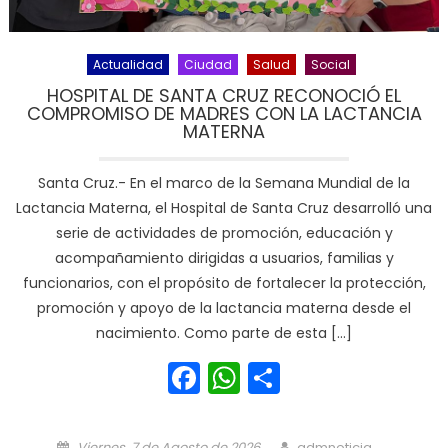
Actualidad
Ciudad
Salud
Social
HOSPITAL DE SANTA CRUZ RECONOCIÓ EL
COMPROMISO DE MADRES CON LA LACTANCIA
MATERNA
Santa Cruz.- En el marco de la Semana Mundial de la
Lactancia Materna, el Hospital de Santa Cruz desarrolló una
serie de actividades de promoción, educación y
acompañamiento dirigidas a usuarios, familias y
funcionarios, con el propósito de fortalecer la protección,
promoción y apoyo de la lactancia materna desde el
nacimiento. Como parte de esta […]
Facebook
WhatsApp
Share
Posted on
Author
Viernes, 7 de Agosto de 2026
admnoticia