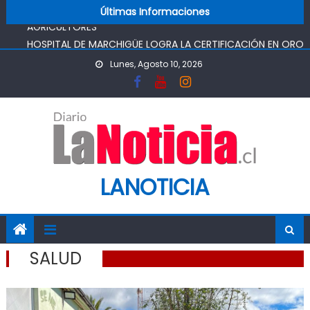
POR SISTEMAS FRONTALES CONCENTRADAS EN PEQUEÑOS
Skip to content
Últimas Informaciones
AGRICULTORES
HOSPITAL DE MARCHIGÜE LOGRA LA CERTIFICACIÓN EN ORO
EN HIGIENE Y SEGURIDAD
Lunes, Agosto 10, 2026
FOSIS DESTACA EL EMPRENDIMIENTO COMO MOTOR
ECONÓMICO Y ANUNCIA FORTALECER APOYOS PARA
EMPLEO AUTÓNOMO
HOSPITAL DE CHIMBARONGO CELEBRÓ LA INFANCIA CON
UNA JORNADA DE ENCUENTRO Y APRENDIZAJE
“LÍDERES DE SEGURIDAD” SON IMPULSADOS POR SERVICIO DE
SALUD O’HIGGINS
LANOTICIA
SALUD