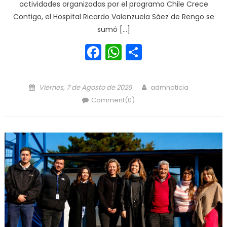
actividades organizadas por el programa Chile Crece
Contigo, el Hospital Ricardo Valenzuela Sáez de Rengo se
sumó […]
Facebook
WhatsApp
Share
Posted on
Author
Viernes, 7 de Agosto de 2026
admnoticia
Comment(0)