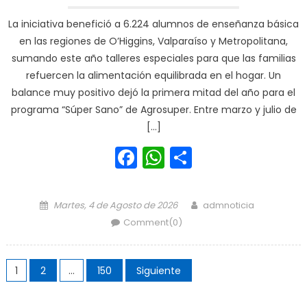
La iniciativa benefició a 6.224 alumnos de enseñanza básica
en las regiones de O’Higgins, Valparaíso y Metropolitana,
sumando este año talleres especiales para que las familias
refuercen la alimentación equilibrada en el hogar. Un
balance muy positivo dejó la primera mitad del año para el
programa “Súper Sano” de Agrosuper. Entre marzo y julio de
[…]
Facebook
WhatsApp
Share
Posted on
Author
Martes, 4 de Agosto de 2026
admnoticia
Comment(0)
Navegación de entradas
1
2
…
150
Siguiente