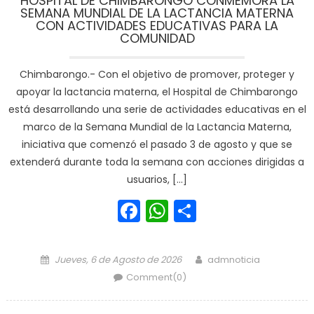
HOSPITAL DE CHIMBARONGO CONMEMORA LA
SEMANA MUNDIAL DE LA LACTANCIA MATERNA
CON ACTIVIDADES EDUCATIVAS PARA LA
COMUNIDAD
Chimbarongo.- Con el objetivo de promover, proteger y
apoyar la lactancia materna, el Hospital de Chimbarongo
está desarrollando una serie de actividades educativas en el
marco de la Semana Mundial de la Lactancia Materna,
iniciativa que comenzó el pasado 3 de agosto y que se
extenderá durante toda la semana con acciones dirigidas a
usuarios, […]
Facebook
WhatsApp
Share
Posted on
Author
Jueves, 6 de Agosto de 2026
admnoticia
Comment(0)