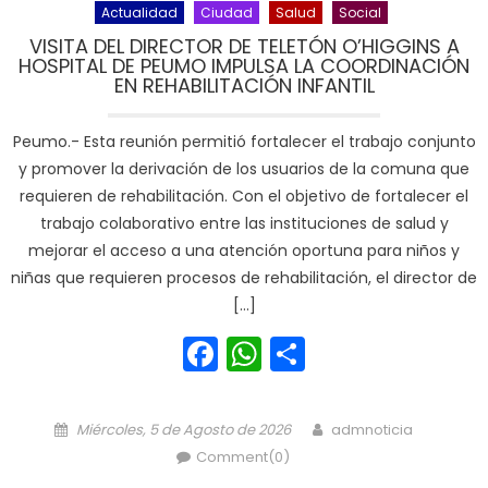
Actualidad
Ciudad
Salud
Social
VISITA DEL DIRECTOR DE TELETÓN O’HIGGINS A
HOSPITAL DE PEUMO IMPULSA LA COORDINACIÓN
EN REHABILITACIÓN INFANTIL
Peumo.- Esta reunión permitió fortalecer el trabajo conjunto
y promover la derivación de los usuarios de la comuna que
requieren de rehabilitación. Con el objetivo de fortalecer el
trabajo colaborativo entre las instituciones de salud y
mejorar el acceso a una atención oportuna para niños y
niñas que requieren procesos de rehabilitación, el director de
[…]
Facebook
WhatsApp
Share
Posted on
Author
Miércoles, 5 de Agosto de 2026
admnoticia
Comment(0)