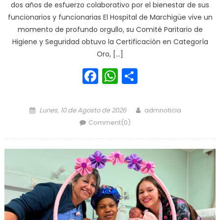
dos años de esfuerzo colaborativo por el bienestar de sus
funcionarios y funcionarias El Hospital de Marchigüe vive un
momento de profundo orgullo, su Comité Paritario de
Higiene y Seguridad obtuvo la Certificación en Categoría
Oro, […]
Facebook
WhatsApp
Share
Posted on
Author
Lunes, 10 de Agosto de 2026
admnoticia
Comment(0)