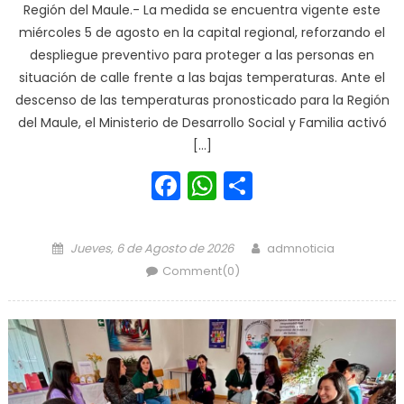
Región del Maule.- La medida se encuentra vigente este
miércoles 5 de agosto en la capital regional, reforzando el
despliegue preventivo para proteger a las personas en
situación de calle frente a las bajas temperaturas. Ante el
descenso de las temperaturas pronosticado para la Región
del Maule, el Ministerio de Desarrollo Social y Familia activó
[…]
Facebook
WhatsApp
Share
Posted on
Author
Jueves, 6 de Agosto de 2026
admnoticia
Comment(0)