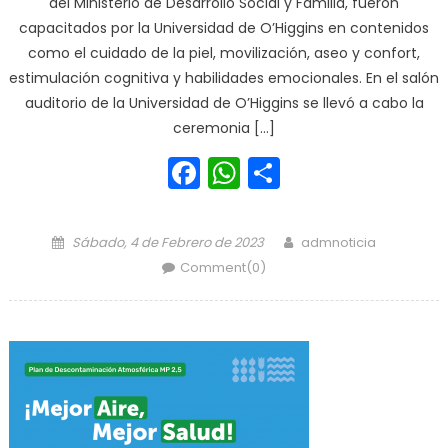
del Ministerio de Desarrollo Social y Familia, fueron
capacitados por la Universidad de O’Higgins en contenidos
como el cuidado de la piel, movilización, aseo y confort,
estimulación cognitiva y habilidades emocionales. En el salón
auditorio de la Universidad de O’Higgins se llevó a cabo la
ceremonia […]
Facebook
WhatsApp
Share
Posted on
Author
Sábado, 4 de Febrero de 2023
admnoticia
Comment(0)