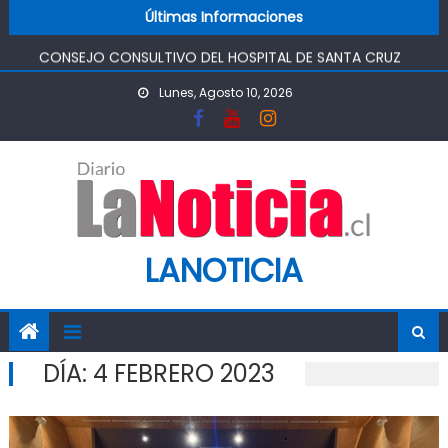
EN EL MES DE LA DIRIGENCIA GOBIERNO INICIA CICLO DE
Skip to content
Últimas Informaciones
FORMACIÓN A LÍDERES SOCIALES
CONSEJO CONSULTIVO DEL HOSPITAL DE SANTA CRUZ
ABORDÓ CUIDADOS PALIATIVOS, PREVENCIÓN DEL
Lunes, Agosto 10, 2026
HANTAVIRUS Y SATISFACCIÓN USUARIA
SALUD SOCIALIZA CON EQUIPOS MUNICIPALES DE CARDENAL
CARO LAS MEDIDAS DE EFICIENCIA DEL AJUSTE
PRESUPUESTARIO
“LÍDERES DE SEGURIDAD” SON IMPULSADOS POR SERVICIO DE
SALUD O’HIGGINS
OPERATIVO MÉDICO SUPERA LAS 5 MIL PRESTACIONES EN LA
LANOTICIA
REGIÓN DE O’HIGGINS
DÍA:
4 FEBRERO 2023