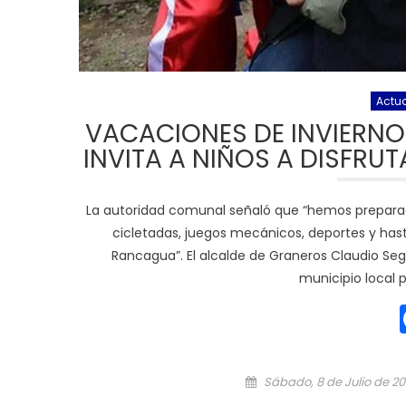
Actu
VACACIONES DE INVIERNO
INVITA A NIÑOS A DISFRU
La autoridad comunal señaló que “hemos preparado u
cicletadas, juegos mecánicos, deportes y has
Rancagua”. El alcalde de Graneros Claudio Se
municipio local 
Posted on
Sábado, 8 de Julio de 2