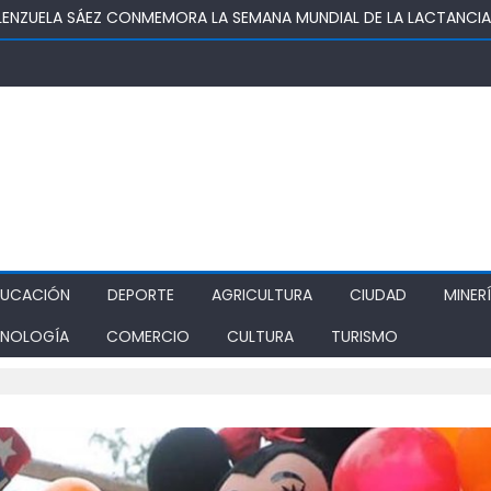
OSUPER PERMITIRÁ LA CONSTRUCCIÓN DE POZO DEL SSR CALIFORNI
IDAD
TURA REALIZA GIRA POR CINCO REGIONES PARA MONITOREAR EFECT
ZA COMO ALTERNATIVA ESTRATÉGICA A LOS LIBERTADORES
DE PROSTÍBULOS CLANDESTINOS EN RANCAGUA: NUEVO OPERATIVO
IONAMIENTO
DUCACIÓN
DEPORTE
AGRICULTURA
CIUDAD
MINER
NOLOGÍA
COMERCIO
CULTURA
TURISMO