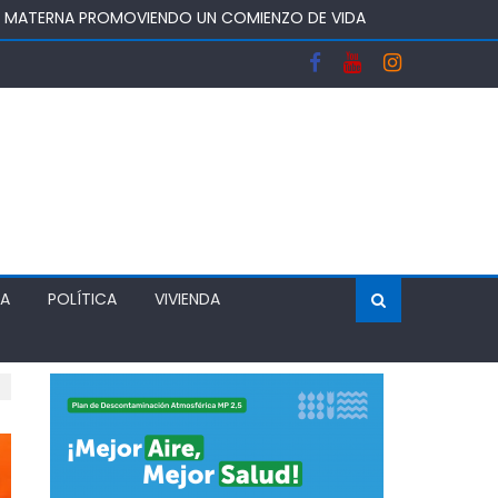
A Y FORTALECERA EL ABASTECIMIENTO DE AGUA
OS DEL SISTEMA FRONTAL Y APOYAR AL SECTOR
 DEJA UN RECINTO CLAUSURADO Y OTRO CON
ÍA
POLÍTICA
VIVIENDA