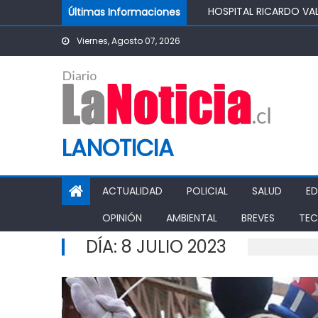
Skip to content
Últimas Informaciones
IMPULSA AGUA DE AGR
POTABLE DE LA COMUN
Viernes, Agosto 07, 2026
MINISTRO DE AGRICUL
AGRÍCOLA
PASO PEHUENCHE AVAN
SIGUEN LOS CIERRES 
PROHIBICIÓN DE FUNC
LANOTICIA
ACTUALIDAD
POLICIAL
SALUD
E
OPINIÓN
AMBIENTAL
BREVES
TEC
DÍA:
8 JULIO 2023