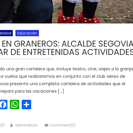
alidad
Educación
 EN GRANEROS: ALCALDE SEGOVI
TAR DE ENTRETENIDAS ACTIVIDADE
na gran cartelera que, incluye teatro, cine, viajes a la granja
ta vuelos que realizaremos en conjunto con el club aéreo de
govia presentó una completa cartelera de actividades que el
preparó para las vacaciones […]
Facebook
WhatsApp
Share
Author
023
admnoticia
Comment(0)