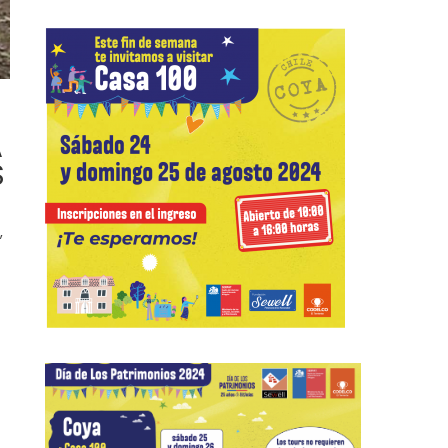
A
S
,