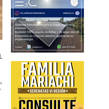
L
os
o.