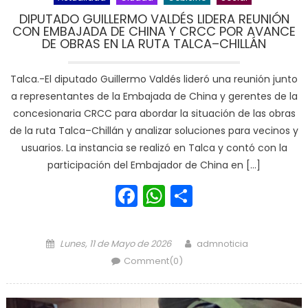
DIPUTADO GUILLERMO VALDÉS LIDERA REUNIÓN
CON EMBAJADA DE CHINA Y CRCC POR AVANCE
DE OBRAS EN LA RUTA TALCA–CHILLÁN
Talca.-El diputado Guillermo Valdés lideró una reunión junto
a representantes de la Embajada de China y gerentes de la
concesionaria CRCC para abordar la situación de las obras
de la ruta Talca–Chillán y analizar soluciones para vecinos y
usuarios. La instancia se realizó en Talca y contó con la
participación del Embajador de China en […]
Facebook
WhatsApp
Share
Posted on
Author
Lunes, 11 de Mayo de 2026
admnoticia
Comment(0)