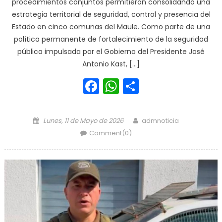
procedimientos conjuntos permitieron consolidando una
estrategia territorial de seguridad, control y presencia del
Estado en cinco comunas del Maule. Como parte de una
política permanente de fortalecimiento de la seguridad
pública impulsada por el Gobierno del Presidente José
Antonio Kast, […]
Facebook
WhatsApp
Share
Posted on
Author
Lunes, 11 de Mayo de 2026
admnoticia
Comment(0)