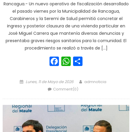
Rancagua.- Un nuevo operativo de fiscalización desarrollado
el pasado viernes por la Municipalidad de Rancagua,
Carabineros y la Seremi de Salud permitió concretar el
ingreso y posterior clausura de una vivienda particular en
José Miguel Carrera que mantenía diversas denuncias y
presentaba graves riesgos sanitarios para la comunidad. El
procedimiento se realizó a través de […]
Facebook
WhatsApp
Share
Posted on
Author
Lunes, 11 de Mayo de 2026
admnoticia
Comment(0)