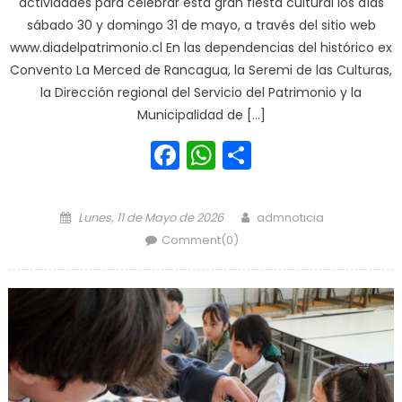
actividades para celebrar esta gran fiesta cultural los días
sábado 30 y domingo 31 de mayo, a través del sitio web
www.diadelpatrimonio.cl En las dependencias del histórico ex
Convento La Merced de Rancagua, la Seremi de las Culturas,
la Dirección regional del Servicio del Patrimonio y la
Municipalidad de […]
Facebook
WhatsApp
Share
Posted on
Author
Lunes, 11 de Mayo de 2026
admnoticia
Comment(0)