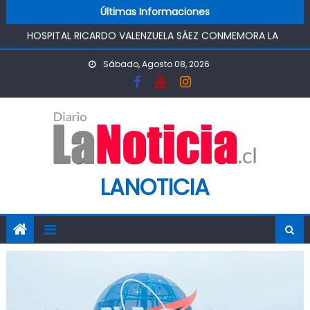
FUNCIONAMIENTO
Skip to content
Últimas Informaciones
HOSPITAL RICARDO VALENZUELA SÁEZ CONMEMORA LA
SEMANA MUNDIAL DE LA LACTANCIA MATERNA
PROMOVIENDO UN COMIENZO DE VIDA SALUDABLE
Sábado, Agosto 08, 2026
IMPULSA AGUA DE AGROSUPER PERMITIRÁ LA
CONSTRUCCIÓN DE POZO DEL SSR CALIFORNIA Y
FORTALECERA EL ABASTECIMIENTO DE AGUA POTABLE DE LA
COMUNIDAD
MINISTRO DE AGRICULTURA REALIZA GIRA POR CINCO
REGIONES PARA MONITOREAR EFECTOS DEL SISTEMA
FRONTAL Y APOYAR AL SECTOR AGRÍCOLA
LANOTICIA
PASO PEHUENCHE AVANZA COMO ALTERNATIVA
ESTRATÉGICA A LOS LIBERTADORES
SIGUEN LOS CIERRES DE PROSTÍBULOS CLANDESTINOS EN
RANCAGUA: NUEVO OPERATIVO DEJA UN RECINTO
CLAUSURADO Y OTRO CON PROHIBICIÓN DE
FUNCIONAMIENTO