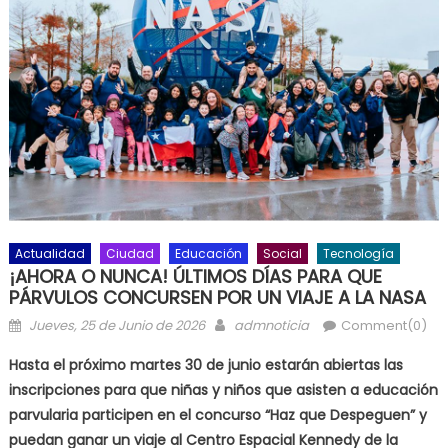
Actualidad
Ciudad
Educación
Social
Tecnología
¡AHORA O NUNCA! ÚLTIMOS DÍAS PARA QUE
PÁRVULOS CONCURSEN POR UN VIAJE A LA NASA
Posted on
Author
Jueves, 25 de Junio de 2026
admnoticia
Comment(0)
Hasta el próximo martes 30 de junio estarán abiertas las
inscripciones para que niñas y niños que asisten a educación
parvularia participen en el concurso “Haz que Despeguen” y
puedan ganar un viaje al Centro Espacial Kennedy de la