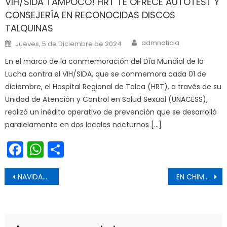
VIH/SIDA TAMPOCO! HRT TE OFRECE AUTOTEST Y
CONSEJERÍA EN RECONOCIDAS DISCOS
TALQUINAS
Author
Posted on
admnoticia
Jueves, 5 de Diciembre de 2024
En el marco de la conmemoración del Día Mundial de la
Lucha contra el VIH/SIDA, que se conmemora cada 01 de
diciembre, el Hospital Regional de Talca (HRT), a través de su
Unidad de Atención y Control en Salud Sexual (UNACESS),
realizó un inédito operativo de prevención que se desarrolló
paralelamente en dos locales nocturnos […]
Facebook
WhatsApp
Share
Navegación de entradas
NAVIDAD SE DIGITALIZA: VECINOS YA PUEDEN REALIZAR TRÁMITES ESTATALES EN LA NUEVA SUCURSAL VIRTUAL IPS
EN CHIMBARONGO: TALLERES PRENATALES BUSCAN UNA ATENCIÓN MÁS CERCANA A GESTANTES