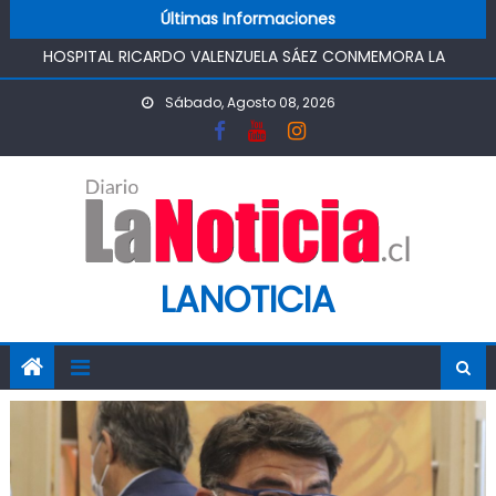
FUNCIONAMIENTO
Skip to content
Últimas Informaciones
HOSPITAL RICARDO VALENZUELA SÁEZ CONMEMORA LA
SEMANA MUNDIAL DE LA LACTANCIA MATERNA
PROMOVIENDO UN COMIENZO DE VIDA SALUDABLE
Sábado, Agosto 08, 2026
IMPULSA AGUA DE AGROSUPER PERMITIRÁ LA
CONSTRUCCIÓN DE POZO DEL SSR CALIFORNIA Y
FORTALECERA EL ABASTECIMIENTO DE AGUA POTABLE DE LA
COMUNIDAD
MINISTRO DE AGRICULTURA REALIZA GIRA POR CINCO
REGIONES PARA MONITOREAR EFECTOS DEL SISTEMA
LANOTICIA
FRONTAL Y APOYAR AL SECTOR AGRÍCOLA
PASO PEHUENCHE AVANZA COMO ALTERNATIVA
ESTRATÉGICA A LOS LIBERTADORES
SIGUEN LOS CIERRES DE PROSTÍBULOS CLANDESTINOS EN
RANCAGUA: NUEVO OPERATIVO DEJA UN RECINTO
CLAUSURADO Y OTRO CON PROHIBICIÓN DE
FUNCIONAMIENTO