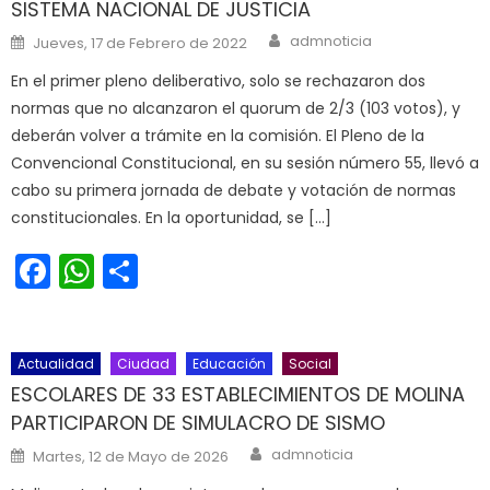
SISTEMA NACIONAL DE JUSTICIA
Author
Posted on
admnoticia
Jueves, 17 de Febrero de 2022
En el primer pleno deliberativo, solo se rechazaron dos
normas que no alcanzaron el quorum de 2/3 (103 votos), y
deberán volver a trámite en la comisión. El Pleno de la
Convencional Constitucional, en su sesión número 55, llevó a
cabo su primera jornada de debate y votación de normas
constitucionales. En la oportunidad, se […]
Facebook
WhatsApp
Share
Actualidad
Ciudad
Educación
Social
ESCOLARES DE 33 ESTABLECIMIENTOS DE MOLINA
PARTICIPARON DE SIMULACRO DE SISMO
Author
Posted on
admnoticia
Martes, 12 de Mayo de 2026