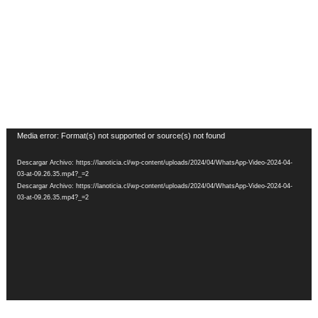
Reproductor
Media error: Format(s) not supported or source(s) not found
de
Descargar Archivo: https://lanoticia.cl/wp-content/uploads/2024/04/WhatsApp-Video-2024-04-
Video
03-at-09.26.35.mp4?_=2
Descargar Archivo: https://lanoticia.cl/wp-content/uploads/2024/04/WhatsApp-Video-2024-04-
03-at-09.26.35.mp4?_=2