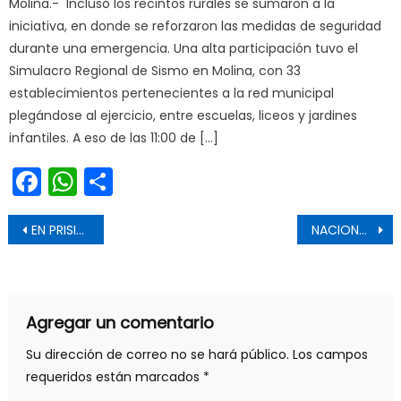
Molina.- Incluso los recintos rurales se sumaron a la
iniciativa, en donde se reforzaron las medidas de seguridad
durante una emergencia. Una alta participación tuvo el
Simulacro Regional de Sismo en Molina, con 33
establecimientos pertenecientes a la red municipal
plegándose al ejercicio, entre escuelas, liceos y jardines
infantiles. A eso de las 11:00 de […]
Facebook
WhatsApp
Share
Navegación de entradas
EN PRISIÓN CONDUCTOR QUE EN ESTADO DE EBRIEDAD ATROPELLÓ ADOLECENTE
NACIONAL DE CROSS COUNTRY ABRIÓ LA TEMPORADA ATLÉTICA
Agregar un comentario
Su dirección de correo no se hará público.
Los campos
requeridos están marcados
*