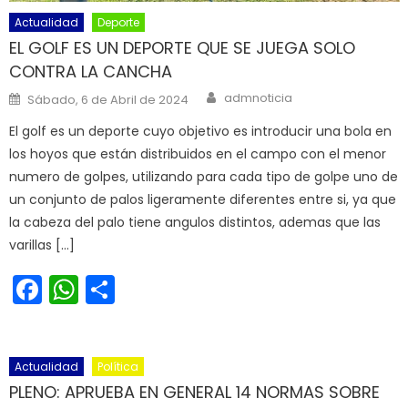
Actualidad
Deporte
EL GOLF ES UN DEPORTE QUE SE JUEGA SOLO
CONTRA LA CANCHA
Author
Posted on
admnoticia
Sábado, 6 de Abril de 2024
El golf es un deporte cuyo objetivo es introducir una bola en
los hoyos que están distribuidos en el campo con el menor
numero de golpes, utilizando para cada tipo de golpe uno de
un conjunto de palos ligeramente diferentes entre si, ya que
la cabeza del palo tiene angulos distintos, ademas que las
varillas […]
Facebook
WhatsApp
Share
Actualidad
Política
PLENO: APRUEBA EN GENERAL 14 NORMAS SOBRE