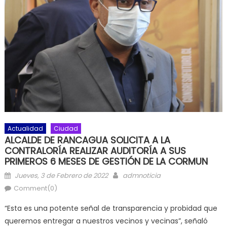
Actualidad
Ciudad
ALCALDE DE RANCAGUA SOLICITA A LA
CONTRALORÍA REALIZAR AUDITORÍA A SUS
PRIMEROS 6 MESES DE GESTIÓN DE LA CORMUN
Posted on
Author
Jueves, 3 de Febrero de 2022
admnoticia
Comment(0)
“Esta es una potente señal de transparencia y probidad que
queremos entregar a nuestros vecinos y vecinas”, señaló