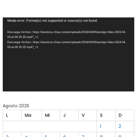
Reproductor
Media error: Format(s) not supported or source(s) not found
de
Descargar Archivo: https://lanoticia.cl/wp-content/uploads/2024/04/WhatsApp-Video-2024-04-
Video
03-at-09.26.35.mp4?_=1
Descargar Archivo: https://lanoticia.cl/wp-content/uploads/2024/04/WhatsApp-Video-2024-04-
03-at-09.26.35.mp4?_=1
Agosto 2026
L
Ma
Mi
J
V
S
D
1
2