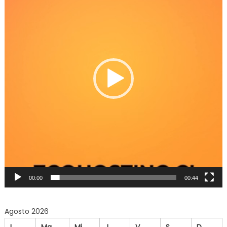
Video
00:00
00:44
Agosto 2026
L
Ma
Mi
J
V
S
D