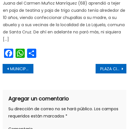
Juana del Carmen Muñoz Manríquez (68) aprendió a tejer
en paja de teatina y paja de trigo cuando tenía alrededor de
10 años, viendo confeccionar chupallas a su madre, a su
abuela y a sus vecinas de la localidad de La Lajuela, comuna
de Santa Cruz. De ahí en adelante no paró más, ni siquiera
[…]
Facebook
WhatsApp
Share
Navegación de entradas
MUNICIPIO DE LINARES PRESENTA AL PRIMER EQUIPO FEMENINO DE SEGURIDAD PÚBLICA
PLAZA CIUDADANA DE SERVICIOS PÚBLICOS LLEGA A MARCHIGÜE ESTE JUEVES 7 DE ABRIL
Agregar un comentario
Su dirección de correo no se hará público.
Los campos
requeridos están marcados
*
Comentario