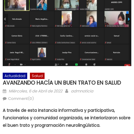
Actualidad
Salud
AVANZANDO HACÍA UN BUEN TRATO EN SALUD
Posted on
Author
Miércoles, 6 de Abril de 2022
admnoticia
Comment(0)
A través de esta instancia informativa y participativa,
funcionarios y comunidad organizada, se interiorizaron sobre
el buen trato y programación neurolingüística.