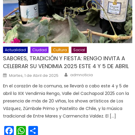
Actualidad
Ciudad
Cultura
Social
SABORES, TRADICIÓN Y FIESTA: RENGO INVITA A
CELEBRAR SU VENDIMIA 2025 ESTE 4 Y 5 DE ABRIL
Author
Posted on
admnoticia
Martes, 1 de Abril de 2025
En el corazón de la comuna, se llevará a cabo este 4 y 5 de
abril la XIX Vendimia Rengo, Valle del Cachapoal 2025 con la
presencia de más de 20 viñas, los shows artísticos de Los
Vázquez, Zúmbale Primo y Pastelito de Chile, y la música
tradicional de Entre Mares y Carmencita Valdez. El […]
Facebook
WhatsApp
Share