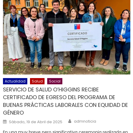
Actualidad
Salud
Social
SERVICIO DE SALUD O’HIGGINS RECIBE
CERTIFICADO DE EGRESO DEL PROGRAMA DE
BUENAS PRÁCTICAS LABORALES CON EQUIDAD DE
GÉNERO
Author
Posted on
admnoticia
Sábado, 19 de Abril de 2025
En una muy breve pero significativa ceremonia realizada en