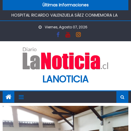
FUNCIONAMIENTO
Skip to content
Últimas Informaciones
HOSPITAL RICARDO VALENZUELA SÁEZ CONMEMORA LA
SEMANA MUNDIAL DE LA LACTANCIA MATERNA
PROMOVIENDO UN COMIENZO DE VIDA SALUDABLE
Viernes, Agosto 07, 2026
IMPULSA AGUA DE AGROSUPER PERMITIRÁ LA
CONSTRUCCIÓN DE POZO DEL SSR CALIFORNIA Y
FORTALECERA EL ABASTECIMIENTO DE AGUA POTABLE DE LA
COMUNIDAD
MINISTRO DE AGRICULTURA REALIZA GIRA POR CINCO
REGIONES PARA MONITOREAR EFECTOS DEL SISTEMA
FRONTAL Y APOYAR AL SECTOR AGRÍCOLA
LANOTICIA
PASO PEHUENCHE AVANZA COMO ALTERNATIVA
ESTRATÉGICA A LOS LIBERTADORES
SIGUEN LOS CIERRES DE PROSTÍBULOS CLANDESTINOS EN
RANCAGUA: NUEVO OPERATIVO DEJA UN RECINTO
CLAUSURADO Y OTRO CON PROHIBICIÓN DE
FUNCIONAMIENTO