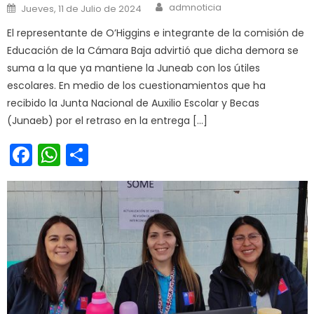
Author
Posted on
admnoticia
Jueves, 11 de Julio de 2024
El representante de O’Higgins e integrante de la comisión de
Educación de la Cámara Baja advirtió que dicha demora se
suma a la que ya mantiene la Juneab con los útiles
escolares. En medio de los cuestionamientos que ha
recibido la Junta Nacional de Auxilio Escolar y Becas
(Junaeb) por el retraso en la entrega […]
Facebook
WhatsApp
Share