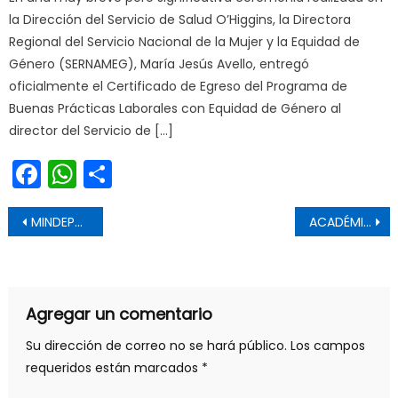
la Dirección del Servicio de Salud O’Higgins, la Directora
Regional del Servicio Nacional de la Mujer y la Equidad de
Género (SERNAMEG), María Jesús Avello, entregó
oficialmente el Certificado de Egreso del Programa de
Buenas Prácticas Laborales con Equidad de Género al
director del Servicio de […]
Facebook
WhatsApp
Share
Navegación de entradas
MINDEP-IND Y SENAME DEL MAULE LANZARON SUS TALLERES PARA EL AÑO 2023
ACADÉMICAS UTALCA PARTICIPAN EN LIBRO SOBRE DERECHO SANITARIO DE LA TERCERA EDAD
Agregar un comentario
Su dirección de correo no se hará público.
Los campos
requeridos están marcados
*