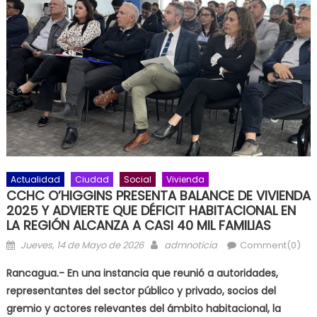
Actualidad
Ciudad
Social
Vivienda
CCHC O’HIGGINS PRESENTA BALANCE DE VIVIENDA
2025 Y ADVIERTE QUE DÉFICIT HABITACIONAL EN
LA REGIÓN ALCANZA A CASI 40 MIL FAMILIAS
Posted on
Author
Jueves, 14 de Mayo de 2026
admnoticia
Comment(0)
Rancagua.- En una instancia que reunió a autoridades,
representantes del sector público y privado, socios del
gremio y actores relevantes del ámbito habitacional, la