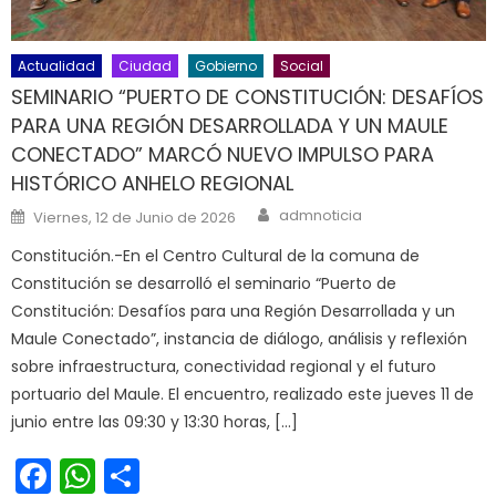
Actualidad
Ciudad
Gobierno
Social
SEMINARIO “PUERTO DE CONSTITUCIÓN: DESAFÍOS
PARA UNA REGIÓN DESARROLLADA Y UN MAULE
CONECTADO” MARCÓ NUEVO IMPULSO PARA
HISTÓRICO ANHELO REGIONAL
Author
Posted on
admnoticia
Viernes, 12 de Junio de 2026
Constitución.-En el Centro Cultural de la comuna de
Constitución se desarrolló el seminario “Puerto de
Constitución: Desafíos para una Región Desarrollada y un
Maule Conectado”, instancia de diálogo, análisis y reflexión
sobre infraestructura, conectividad regional y el futuro
portuario del Maule. El encuentro, realizado este jueves 11 de
junio entre las 09:30 y 13:30 horas, […]
Facebook
WhatsApp
Share