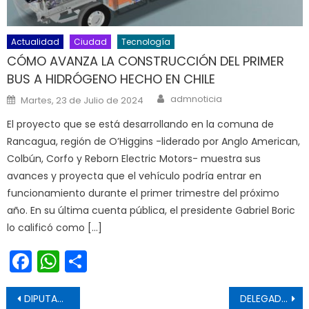
Actualidad
Ciudad
Tecnología
CÓMO AVANZA LA CONSTRUCCIÓN DEL PRIMER
BUS A HIDRÓGENO HECHO EN CHILE
Author
Posted on
admnoticia
Martes, 23 de Julio de 2024
El proyecto que se está desarrollando en la comuna de
Rancagua, región de O’Higgins -liderado por Anglo American,
Colbún, Corfo y Reborn Electric Motors- muestra sus
avances y proyecta que el vehículo podría entrar en
funcionamiento durante el primer trimestre del próximo
año. En su última cuenta pública, el presidente Gabriel Boric
lo calificó como […]
Facebook
WhatsApp
Share
Navegación de entradas
DIPUTADO CELEDÓN LLAMA A MANTENER Y REFORZAR LA BÚSQUEDA DEL PESCADOR DESAPARECIDO NICOLÁS GACITÚA
DELEGADO PRESIDENCIAL CONFIRMA QUE LA BÚSQUEDA EN VICHUQUÉN SE EXTIENDE HASTA EL VIERNES DE ESTA SEMANA