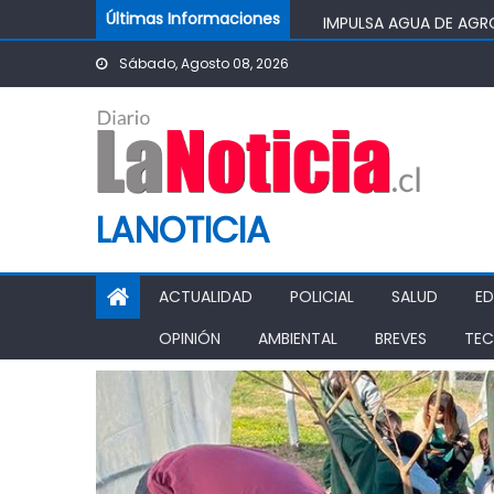
Skip to content
IMPULSA AGUA DE AGR
Últimas Informaciones
POTABLE DE LA COMUN
Sábado, Agosto 08, 2026
MINISTRO DE AGRICUL
AGRÍCOLA
PASO PEHUENCHE AVAN
SIGUEN LOS CIERRES 
PROHIBICIÓN DE FUNC
LANOTICIA
ACTUALIDAD
POLICIAL
SALUD
E
OPINIÓN
AMBIENTAL
BREVES
TEC