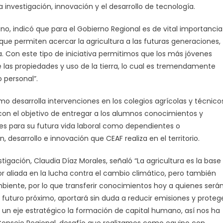
 investigación, innovación y el desarrollo de tecnología.
no, indicó que para el Gobierno Regional es de vital importancia
s que permiten acercar la agricultura a las futuras generaciones,
. Con este tipo de iniciativa permitimos que los más jóvenes
las propiedades y uso de la tierra, lo cual es tremendamente
 personal”.
o desarrolla intervenciones en los colegios agrícolas y técnico
con el objetivo de entregar a los alumnos conocimientos y
les para su futura vida laboral como dependientes o
, desarrollo e innovación que CEAF realiza en el territorio.
stigación, Claudia Díaz Morales, señaló “La agricultura es la base
or aliada en la lucha contra el cambio climático, pero también
biente, por lo que transferir conocimientos hoy a quienes será
l futuro próximo, aportará sin duda a reducir emisiones y proteg
es un eje estratégico la formación de capital humano, así nos ha
Consejo Regional, desafío que realizamos como equipo con