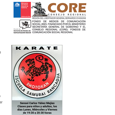
s
n
er