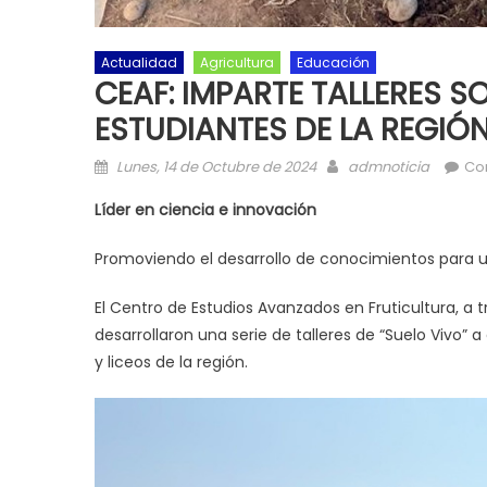
Actualidad
Agricultura
Educación
CEAF: IMPARTE TALLERES 
ESTUDIANTES DE LA REGIÓ
Posted on
Author
Lunes, 14 de Octubre de 2024
admnoticia
Co
Líder en ciencia e innovación
Promoviendo el desarrollo de conocimientos para u
El Centro de Estudios Avanzados en Fruticultura, a 
desarrollaron una serie de talleres de “Suelo Vivo”
y liceos de la región.