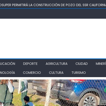
OSUPER PERMITIRÁ LA CONSTRUCCIÓN DE POZO DEL SSR CALIFORNI
IDAD
TURA REALIZA GIRA POR CINCO REGIONES PARA MONITOREAR EFECT
ZA COMO ALTERNATIVA ESTRATÉGICA A LOS LIBERTADORES
DE PROSTÍBULOS CLANDESTINOS EN RANCAGUA: NUEVO OPERATIVO
IONAMIENTO
DUCACIÓN
DEPORTE
AGRICULTURA
CIUDAD
MINER
NOLOGÍA
COMERCIO
CULTURA
TURISMO