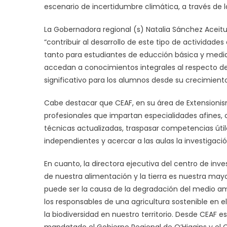
escenario de incertidumbre climática, a través de la
La Gobernadora regional (s) Natalia Sánchez Aceitu
“contribuir al desarrollo de este tipo de actividade
tanto para estudiantes de educción básica y media
accedan a conocimientos integrales al respecto de 
significativo para los alumnos desde su crecimiento
Cabe destacar que CEAF, en su área de Extensionism
profesionales que impartan especialidades afines, 
técnicas actualizadas, traspasar competencias úti
independientes y acercar a las aulas la investigación
En cuanto, la directora ejecutiva del centro de inve
de nuestra alimentación y la tierra es nuestra may
puede ser la causa de la degradación del medio am
los responsables de una agricultura sostenible en e
la biodiversidad en nuestro territorio. Desde CEAF 
mandatado el Gobierno Regional de O’Higgins y el 