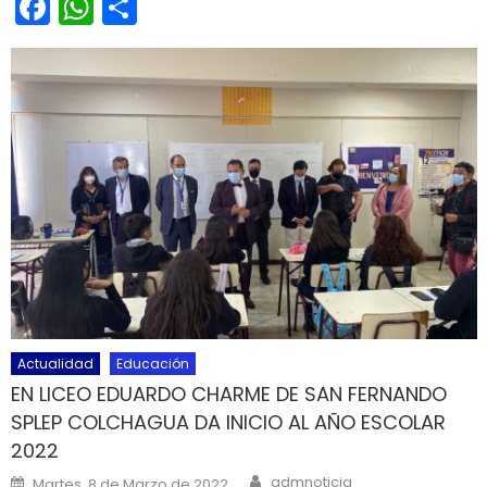
Facebook
WhatsApp
Share
Actualidad
Educación
EN LICEO EDUARDO CHARME DE SAN FERNANDO
SPLEP COLCHAGUA DA INICIO AL AÑO ESCOLAR
2022
Author
Posted on
admnoticia
Martes, 8 de Marzo de 2022