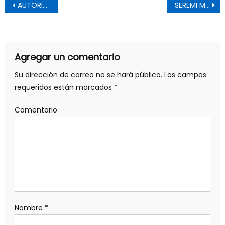
Navegación de entradas
AUTORIDADES DE SALUD ENTREGAN RECOMENDACIONES ANTE LA PRESENCIA DE HUMO PRODUCTO DE LOS INCENDIOS FORESTALES
SEREMI MOP O’HIGGINS REALIZÓ INSPECCIÓN A LAS OBRAS DE PAVIMENTACIÓN DE LA CARRETERA EL COBRE.
Agregar un comentario
Su dirección de correo no se hará público.
Los campos
requeridos están marcados
*
Comentario
Nombre
*