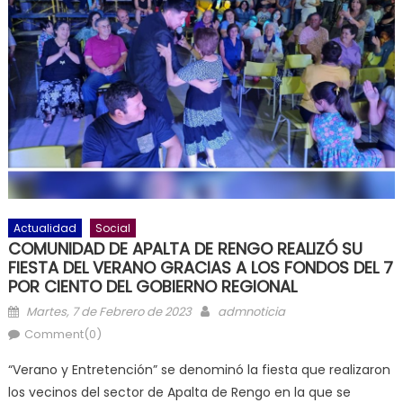
Actualidad
Social
COMUNIDAD DE APALTA DE RENGO REALIZÓ SU
FIESTA DEL VERANO GRACIAS A LOS FONDOS DEL 7
POR CIENTO DEL GOBIERNO REGIONAL
Posted on
Author
Martes, 7 de Febrero de 2023
admnoticia
Comment(0)
“Verano y Entretención” se denominó la fiesta que realizaron
los vecinos del sector de Apalta de Rengo en la que se