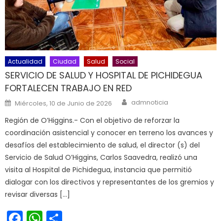
Actualidad
Ciudad
Salud
Social
SERVICIO DE SALUD Y HOSPITAL DE PICHIDEGUA
FORTALECEN TRABAJO EN RED
Author
Posted on
admnoticia
Miércoles, 10 de Junio de 2026
Región de O’Higgins.- Con el objetivo de reforzar la
coordinación asistencial y conocer en terreno los avances y
desafíos del establecimiento de salud, el director (s) del
Servicio de Salud O’Higgins, Carlos Saavedra, realizó una
visita al Hospital de Pichidegua, instancia que permitió
dialogar con los directivos y representantes de los gremios y
revisar diversas […]
Facebook
WhatsApp
Share