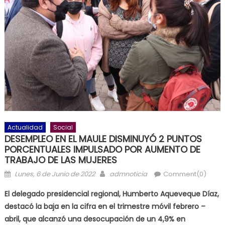
Actualidad
Social
DESEMPLEO EN EL MAULE DISMINUYÓ 2 PUNTOS
PORCENTUALES IMPULSADO POR AUMENTO DE
TRABAJO DE LAS MUJERES
Posted on
Author
Lunes, 6 de Junio de 2022
admnoticia
Comment(0)
El delegado presidencial regional, Humberto Aqueveque Díaz,
destacó la baja en la cifra en el trimestre móvil febrero –
abril, que alcanzó una desocupación de un 4,9% en