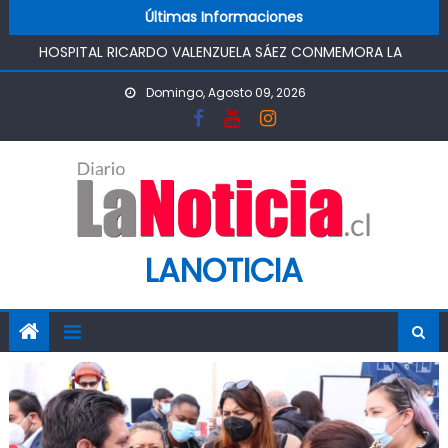
Skip to content
Últimas Informaciones
FUNCIONAMIENTO
HOSPITAL RICARDO VALENZUELA SÁEZ CONMEMORA LA
SEMANA MUNDIAL DE LA LACTANCIA MATERNA
Domingo, Agosto 09, 2026
PROMOVIENDO UN COMIENZO DE VIDA SALUDABLE
IMPULSA AGUA DE AGROSUPER PERMITIRÁ LA
CONSTRUCCIÓN DE POZO DEL SSR CALIFORNIA Y
FORTALECERA EL ABASTECIMIENTO DE AGUA POTABLE DE LA
COMUNIDAD
MINISTRO DE AGRICULTURA REALIZA GIRA POR CINCO
REGIONES PARA MONITOREAR EFECTOS DEL SISTEMA
LANOTICIA
FRONTAL Y APOYAR AL SECTOR AGRÍCOLA
PASO PEHUENCHE AVANZA COMO ALTERNATIVA
ESTRATÉGICA A LOS LIBERTADORES
SIGUEN LOS CIERRES DE PROSTÍBULOS CLANDESTINOS EN
RANCAGUA: NUEVO OPERATIVO DEJA UN RECINTO
CLAUSURADO Y OTRO CON PROHIBICIÓN DE
FUNCIONAMIENTO