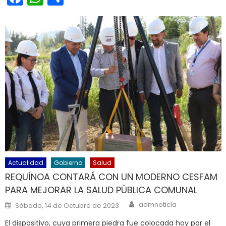
Actualidad
Gobierno
Salud
REQUÍNOA CONTARÁ CON UN MODERNO CESFAM
PARA MEJORAR LA SALUD PÚBLICA COMUNAL
Author
Posted on
admnoticia
Sábado, 14 de Octubre de 2023
El dispositivo, cuya primera piedra fue colocada hoy por el