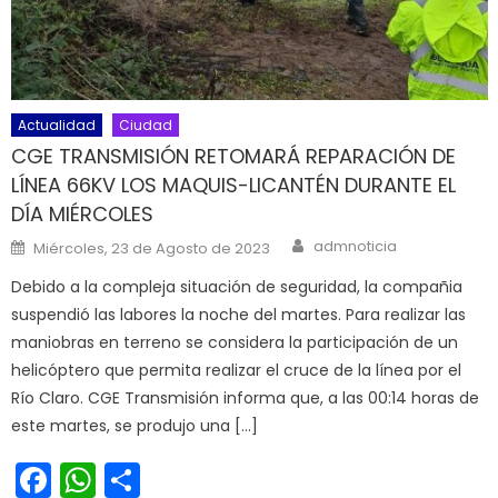
Actualidad
Ciudad
CGE TRANSMISIÓN RETOMARÁ REPARACIÓN DE
LÍNEA 66KV LOS MAQUIS-LICANTÉN DURANTE EL
DÍA MIÉRCOLES
Author
Posted on
admnoticia
Miércoles, 23 de Agosto de 2023
Debido a la compleja situación de seguridad, la compañia
suspendió las labores la noche del martes. Para realizar las
maniobras en terreno se considera la participación de un
helicóptero que permita realizar el cruce de la línea por el
Río Claro. CGE Transmisión informa que, a las 00:14 horas de
este martes, se produjo una […]
Facebook
WhatsApp
Share