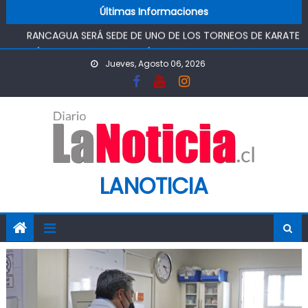
Skip to content
Últimas Informaciones
SAN RAFAEL
RANCAGUA SERÁ SEDE DE UNO DE LOS TORNEOS DE KARATE
MÁS IMPORTANTES DEL PAÍS
Jueves, Agosto 06, 2026
TOP DE RANCAGUA CONDENA A 5 AÑOS Y UN DÍA DE
PRESIDIO, AUTOR DE TRÁFICO DE DROGAS
ASOCIACIÓN JUNG DO KWAN DE RANCAGUA REUNIRÁ A
ESCOLARES EN TORNEO DE TAEKWONDO
“CHAO TÓMBOLA”: DIPUTADO OMAR SABAT VOTA A FAVOR
DE PROYECTO QUE BUSCA DEVOLVER EL MÉRITO AL
SISTEMA DE ADMISIÓN ESCOLAR
LANOTICIA
CHILEATIENDE INAUGURÓ CENTRO DE ATENCIÓN VIRTUAL EN
SAN RAFAEL