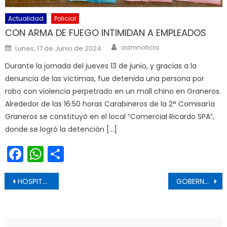
Actualidad
Policial
CON ARMA DE FUEGO INTIMIDAN A EMPLEADOS
Author
Posted on
admnoticia
Lunes, 17 de Junio de 2024
Durante la jornada del jueves 13 de junio, y gracias a la
denuncia de las víctimas, fue detenida una persona por
robo con violencia perpetrado en un mall chino en Graneros.
Alrededor de las 16:50 horas Carabineros de la 2° Comisaría
Graneros se constituyó en el local “Comercial Ricardo SPA”,
donde se logró la detención […]
Facebook
WhatsApp
Share
Navegación de entradas
HOSPITAL SAN FERNANDO IMPLEMENTA MEDIDAS RESTRICTIVAS ANTE AUMENTO DE CONTAGIOS POR COVID-19
GOBERNADORA REGIONAL DEL MAULE SE REUNIÓ CON DEPORTISTAS DESTACADOS DEL MOTOCROSS