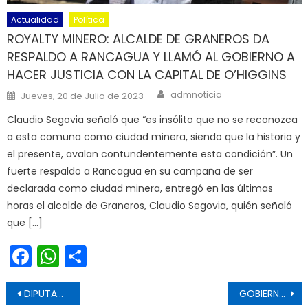
Actualidad
Política
ROYALTY MINERO: ALCALDE DE GRANEROS DA
RESPALDO A RANCAGUA Y LLAMÓ AL GOBIERNO A
HACER JUSTICIA CON LA CAPITAL DE O’HIGGINS
Author
Posted on
admnoticia
Jueves, 20 de Julio de 2023
Claudio Segovia señaló que “es insólito que no se reconozca
a esta comuna como ciudad minera, siendo que la historia y
el presente, avalan contundentemente esta condición”. Un
fuerte respaldo a Rancagua en su campaña de ser
declarada como ciudad minera, entregó en las últimas
horas el alcalde de Graneros, Claudio Segovia, quién señaló
que […]
Facebook
WhatsApp
Share
Navegación de entradas
DIPUTADO JORGE GUZMÁN DESTACA INICIO DE TRAMITACIÓN DE LA “LEY BRUMA” EN LA COMISIÓN DE PESCA
GOBIERNO RECONOCE A JÓVENES DEPORTISTAS MAULINOS QUE REPRESENTARON A CHILE EN JUEGOS SURAMERICANOS 2026