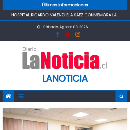
Skip to content
HOSPITAL RICARDO VALENZUELA SÁEZ CONMEMORA LA
Últimas Informaciones
SEMANA MUNDIAL DE LA LACTANCIA MATERNA
PROMOVIENDO UN COMIENZO DE VIDA SALUDABLE
IMPULSA AGUA DE AGROSUPER PERMITIRÁ LA
Sábado, Agosto 08, 2026
CONSTRUCCIÓN DE POZO DEL SSR CALIFORNIA Y
FORTALECERA EL ABASTECIMIENTO DE AGUA POTABLE DE LA
COMUNIDAD
MINISTRO DE AGRICULTURA REALIZA GIRA POR CINCO
REGIONES PARA MONITOREAR EFECTOS DEL SISTEMA
FRONTAL Y APOYAR AL SECTOR AGRÍCOLA
LANOTICIA
PASO PEHUENCHE AVANZA COMO ALTERNATIVA
ESTRATÉGICA A LOS LIBERTADORES
SIGUEN LOS CIERRES DE PROSTÍBULOS CLANDESTINOS EN
RANCAGUA: NUEVO OPERATIVO DEJA UN RECINTO
CLAUSURADO Y OTRO CON PROHIBICIÓN DE
FUNCIONAMIENTO