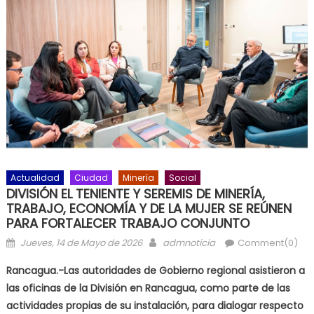
Actualidad
Ciudad
Minería
Social
DIVISIÓN EL TENIENTE Y SEREMIS DE MINERÍA,
TRABAJO, ECONOMÍA Y DE LA MUJER SE REÚNEN
PARA FORTALECER TRABAJO CONJUNTO
Posted on
Author
Jueves, 14 de Mayo de 2026
admnoticia
Comment(0)
Rancagua.-Las autoridades de Gobierno regional asistieron a
las oficinas de la División en Rancagua, como parte de las
actividades propias de su instalación, para dialogar respecto