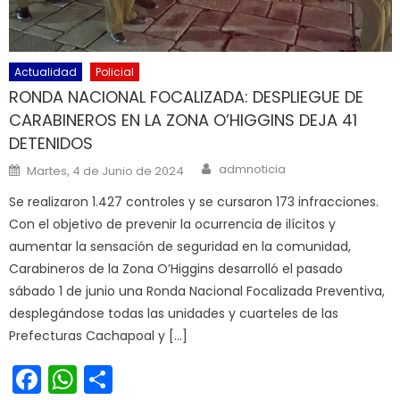
Actualidad
Policial
RONDA NACIONAL FOCALIZADA: DESPLIEGUE DE
CARABINEROS EN LA ZONA O’HIGGINS DEJA 41
DETENIDOS
Author
Posted on
admnoticia
Martes, 4 de Junio de 2024
Se realizaron 1.427 controles y se cursaron 173 infracciones.
Con el objetivo de prevenir la ocurrencia de ilícitos y
aumentar la sensación de seguridad en la comunidad,
Carabineros de la Zona O’Higgins desarrolló el pasado
sábado 1 de junio una Ronda Nacional Focalizada Preventiva,
desplegándose todas las unidades y cuarteles de las
Prefecturas Cachapoal y […]
Facebook
WhatsApp
Share