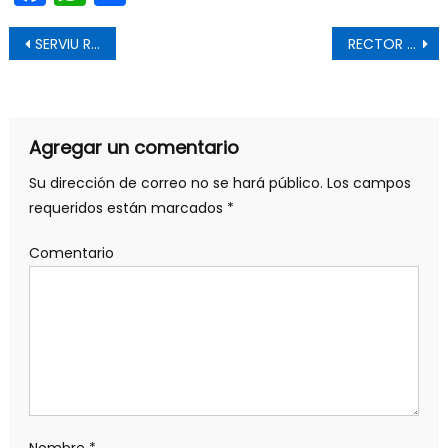
Navegación de entradas
SERVIU REGIÓN DEL MAULE RINDIÓ HOMENAJE A FUNCIONARIO POR SUS TRIUNFOS COMO SELECCIONADO NACIONAL PARALÍMPICO
RECTOR ANUNCIA CARTA DE NAVEGACIÓN HACIA LA ACREDITACIÓN
Agregar un comentario
Su dirección de correo no se hará público.
Los campos
requeridos están marcados
*
Comentario
Nombre
*