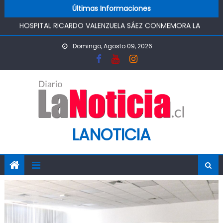
Skip to content
Últimas Informaciones
HOSPITAL RICARDO VALENZUELA SÁEZ CONMEMORA LA
SEMANA MUNDIAL DE LA LACTANCIA MATERNA
PROMOVIENDO UN COMIENZO DE VIDA SALUDABLE
Domingo, Agosto 09, 2026
IMPULSA AGUA DE AGROSUPER PERMITIRÁ LA
CONSTRUCCIÓN DE POZO DEL SSR CALIFORNIA Y
FORTALECERA EL ABASTECIMIENTO DE AGUA POTABLE DE LA
COMUNIDAD
MINISTRO DE AGRICULTURA REALIZA GIRA POR CINCO
REGIONES PARA MONITOREAR EFECTOS DEL SISTEMA
FRONTAL Y APOYAR AL SECTOR AGRÍCOLA
LANOTICIA
PASO PEHUENCHE AVANZA COMO ALTERNATIVA
ESTRATÉGICA A LOS LIBERTADORES
SIGUEN LOS CIERRES DE PROSTÍBULOS CLANDESTINOS EN
RANCAGUA: NUEVO OPERATIVO DEJA UN RECINTO
CLAUSURADO Y OTRO CON PROHIBICIÓN DE
FUNCIONAMIENTO