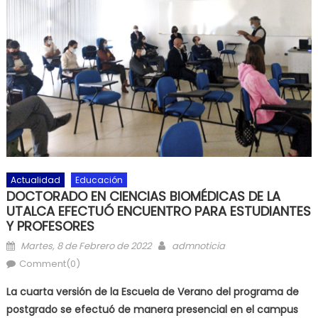
Actualidad
Educación
DOCTORADO EN CIENCIAS BIOMÉDICAS DE LA
UTALCA EFECTUÓ ENCUENTRO PARA ESTUDIANTES
Y PROFESORES
Posted on
Author
Martes, 8 de Febrero de 2022
admnoticia
Comment(0)
La cuarta versión de la Escuela de Verano del programa de
postgrado se efectuó de manera presencial en el campus