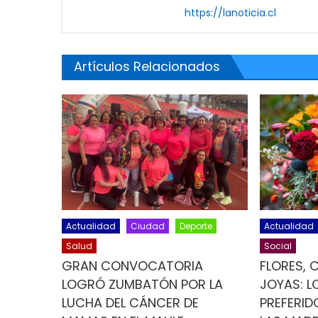
https://lanoticia.cl
Artículos Relacionados
Actualidad
Ciudad
Deporte
Actualidad
Salud
Social
GRAN CONVOCATORIA
FLORES, 
LOGRÓ ZUMBATÓN POR LA
JOYAS: L
LUCHA DEL CÁNCER DE
PREFERID