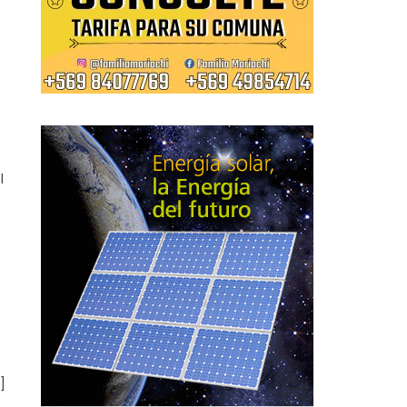
Author
l
]