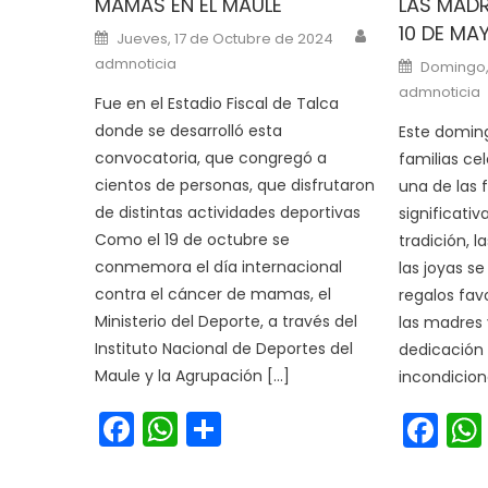
MAMAS EN EL MAULE
LAS MAD
10 DE MA
Author
Posted on
Jueves, 17 de Octubre de 2024
Posted o
admnoticia
Domingo,
admnoticia
Fue en el Estadio Fiscal de Talca
donde se desarrolló esta
Este doming
convocatoria, que congregó a
familias cel
cientos de personas, que disfrutaron
una de las
de distintas actividades deportivas
significati
Como el 19 de octubre se
tradición, l
conmemora el día internacional
las joyas se
contra el cáncer de mamas, el
regalos fav
Ministerio del Deporte, a través del
las madres 
Instituto Nacional de Deportes del
dedicación
Maule y la Agrupación […]
incondiciona
Facebook
WhatsApp
Share
Fa