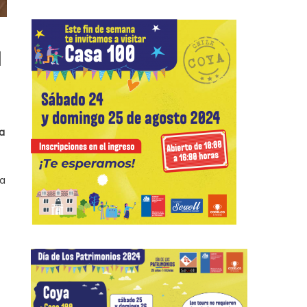
I
ía
la