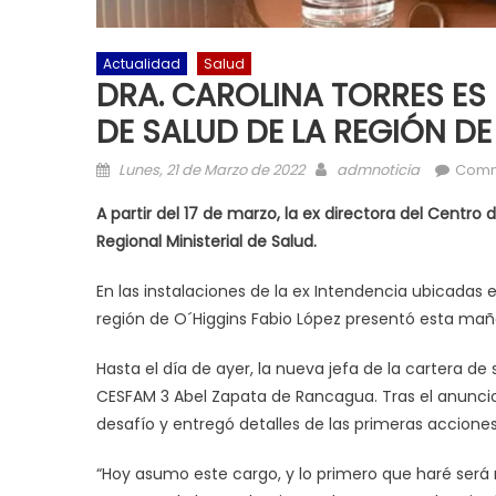
Actualidad
Salud
DRA. CAROLINA TORRES E
DE SALUD DE LA REGIÓN DE
Posted on
Author
Lunes, 21 de Marzo de 2022
admnoticia
Comm
A partir del 17 de marzo, la ex directora del Centro
Regional Ministerial de Salud.
En las instalaciones de la ex Intendencia ubicadas 
región de O´Higgins Fabio López presentó esta mañan
Hasta el día de ayer, la nueva jefa de la cartera d
CESFAM 3 Abel Zapata de Rancagua. Tras el anunci
desafío y entregó detalles de las primeras accione
“Hoy asumo este cargo, y lo primero que haré será r