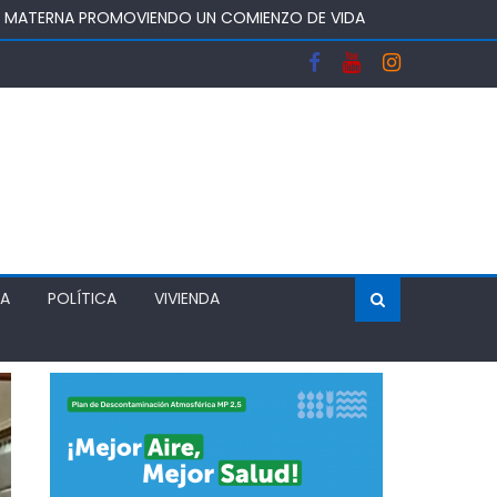
A Y FORTALECERA EL ABASTECIMIENTO DE AGUA
OS DEL SISTEMA FRONTAL Y APOYAR AL SECTOR
 DEJA UN RECINTO CLAUSURADO Y OTRO CON
ÍA
POLÍTICA
VIVIENDA