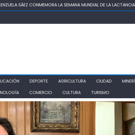
OSUPER PERMITIRÁ LA CONSTRUCCIÓN DE POZO DEL SSR CALIFORNI
IDAD
TURA REALIZA GIRA POR CINCO REGIONES PARA MONITOREAR EFECT
ZA COMO ALTERNATIVA ESTRATÉGICA A LOS LIBERTADORES
DE PROSTÍBULOS CLANDESTINOS EN RANCAGUA: NUEVO OPERATIVO
IONAMIENTO
DUCACIÓN
DEPORTE
AGRICULTURA
CIUDAD
MINER
NOLOGÍA
COMERCIO
CULTURA
TURISMO