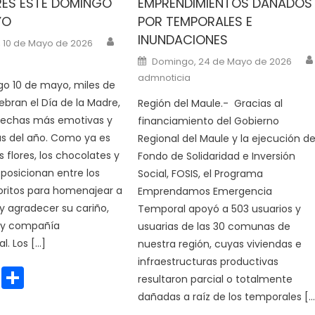
RES ESTE DOMINGO
EMPRENDIMIENTOS DAÑADOS
YO
POR TEMPORALES E
INUNDACIONES
Author
n
 10 de Mayo de 2026
Posted on
Domingo, 24 de Mayo de 2026
admnoticia
o 10 de mayo, miles de
ebran el Día de la Madre,
Región del Maule.- Gracias al
 fechas más emotivas y
financiamiento del Gobierno
vas del año. Como ya es
Regional del Maule y la ejecución de
as flores, los chocolates y
Fondo de Solidaridad e Inversión
 posicionan entre los
Social, FOSIS, el Programa
oritos para homenajear a
Emprendamos Emergencia
y agradecer su cariño,
Temporal apoyó a 503 usuarios y
 y compañía
usuarias de las 30 comunas de
l. Los […]
nuestra región, cuyas viviendas e
infraestructuras productivas
cebook
WhatsApp
Share
resultaron parcial o totalmente
dañadas a raíz de los temporales […