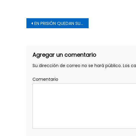
Navegación de entrada
EN PRISIÓN QUEDAN SUJETOS DEDICADOS A LA RECEPATCIÓN Y VENTA DE AUTOS ROBADOS
Agregar un comentario
Su dirección de correo no se hará público.
Los c
Comentario