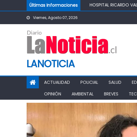
Skip to content
Últimas Informaciones
SALUDABLE
IMPULSA AGUA DE AGR
Viernes, Agosto 07, 2026
POTABLE DE LA COMUN
MINISTRO DE AGRICUL
AGRÍCOLA
PASO PEHUENCHE AVAN
SIGUEN LOS CIERRES 
PROHIBICIÓN DE FUNC
LANOTICIA
ACTUALIDAD
POLICIAL
SALUD
E
OPINIÓN
AMBIENTAL
BREVES
TEC