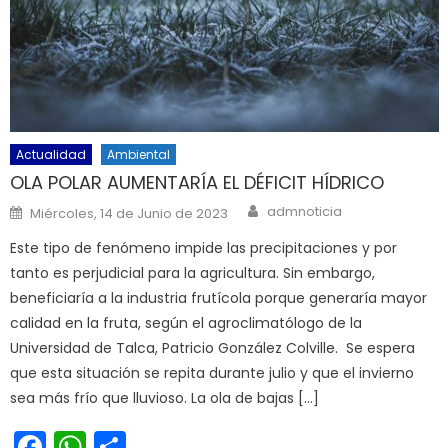
Actualidad
Ambiental
OLA POLAR AUMENTARÍA EL DÉFICIT HÍDRICO
Author
Posted on
admnoticia
Miércoles, 14 de Junio de 2023
Este tipo de fenómeno impide las precipitaciones y por
tanto es perjudicial para la agricultura. Sin embargo,
beneficiaría a la industria frutícola porque generaría mayor
calidad en la fruta, según el agroclimatólogo de la
Universidad de Talca, Patricio González Colville. Se espera
que esta situación se repita durante julio y que el invierno
sea más frío que lluvioso. La ola de bajas […]
Facebook
WhatsApp
Share