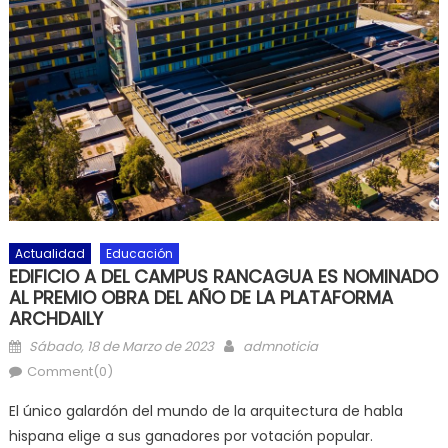
Actualidad
Educación
EDIFICIO A DEL CAMPUS RANCAGUA ES NOMINADO
AL PREMIO OBRA DEL AÑO DE LA PLATAFORMA
ARCHDAILY
Posted on
Author
Sábado, 18 de Marzo de 2023
admnoticia
Comment(0)
El único galardón del mundo de la arquitectura de habla
hispana elige a sus ganadores por votación popular.