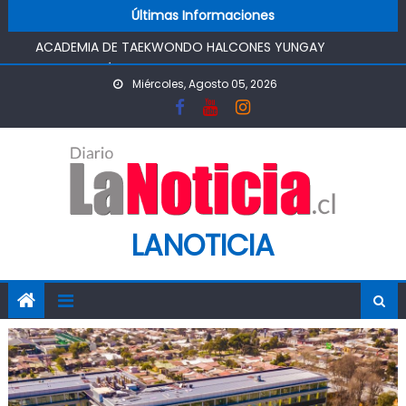
Skip to content
ADQUIRIR INMUEBLE
Últimas Informaciones
ACADEMIA DE TAEKWONDO HALCONES YUNGAY
ORGANIZARÁ SU PRIMER CAMPEONATO EN LA COMUNA DE
OLIVAR
Miércoles, Agosto 05, 2026
CORTE DE RANCAGUA ORDENA INDEMNIZAR A FAMILIA DE
PACIENTE FALLECIDO POR FALTA DE SERVICIO
FOSIS DESTACA EL EMPRENDIMIENTO COMO MOTOR
ECONÓMICO Y ANUNCIA FORTALECER APOYOS PARA
EMPLEO AUTÓNOMO
O’HIGGINS MARCA PAUTA: ECONOMÍA EN ACCIÓN,
LANOTICIA
INICIATIVA IMPULSADA POR SEREMI DE ECONOMÍA, RECIBIÓ
AL SUBSECRETARIO KARLFRANZ KOEHLER EN CHIMBARONGO
RANCAGUA CONTARÁ CON NUEVA VETERINARIA MUNICIPAL:
CONCEJO APROBÓ POR UNANIMIDAD $170 MILLONES PARA
ADQUIRIR INMUEBLE