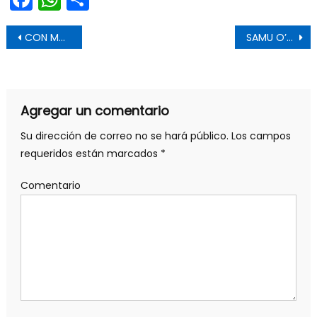
Navegación de entradas
CON MUESTRA DE VINOS ANCESTRALES SE REALIZÓ EL LANZAMIENTO DE EXPO VIÑAS CAMPESINAS EN CHÉPICA
SAMU O’HIGGINS RECIBIÓ 7 AMBULANCIAS AVANZADAS
Agregar un comentario
Su dirección de correo no se hará público.
Los campos
requeridos están marcados
*
Comentario