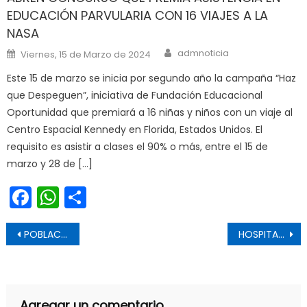
EDUCACIÓN PARVULARIA CON 16 VIAJES A LA
NASA
Author
Posted on
admnoticia
Viernes, 15 de Marzo de 2024
Este 15 de marzo se inicia por segundo año la campaña “Haz
que Despeguen”, iniciativa de Fundación Educacional
Oportunidad que premiará a 16 niñas y niños con un viaje al
Centro Espacial Kennedy en Florida, Estados Unidos. El
requisito es asistir a clases el 90% o más, entre el 15 de
marzo y 28 de […]
Facebook
WhatsApp
Share
Navegación de entradas
POBLACIÓN OBJETIVO DE SAN FERNANDO ALCANZA UN 56.9% DE VACUNADOS CONTRA INFLUENZA
HOSPITAL SANTA CRUZ ¿CUÁNDO ACUDIR A URGENCIAS?
Agregar un comentario