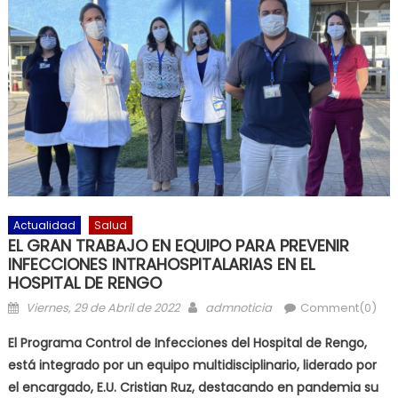
Actualidad
Salud
EL GRAN TRABAJO EN EQUIPO PARA PREVENIR
INFECCIONES INTRAHOSPITALARIAS EN EL
HOSPITAL DE RENGO
Posted on
Author
Viernes, 29 de Abril de 2022
admnoticia
Comment(0)
El Programa Control de Infecciones del Hospital de Rengo,
está integrado por un equipo multidisciplinario, liderado por
el encargado, E.U. Cristian Ruz, destacando en pandemia su