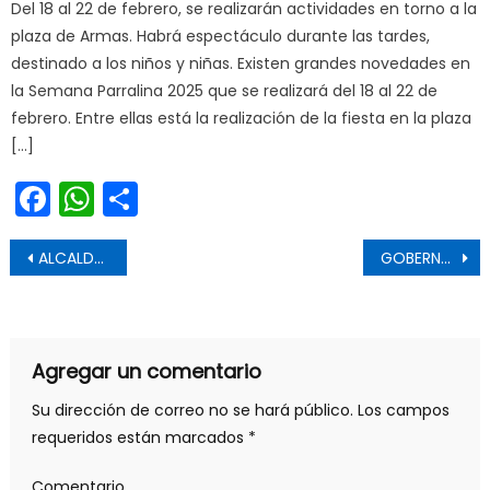
Del 18 al 22 de febrero, se realizarán actividades en torno a la
plaza de Armas. Habrá espectáculo durante las tardes,
destinado a los niños y niñas. Existen grandes novedades en
la Semana Parralina 2025 que se realizará del 18 al 22 de
febrero. Entre ellas está la realización de la fiesta en la plaza
[…]
Facebook
WhatsApp
Share
Navegación de entradas
ALCALDE DE SAN FERNANDO DIALOGÓ CON VECINOS DEL SECTOR DE PUENTE NEGRO ANTE EL CORTE DE LA RUTA I-45
GOBERNADOR REGIONAL ORGANIZA VISITA DE SUBSECRETARIO DE PREVENCIÓN DEL DELITO PARA DIALOGAR SOBRE SEGURIDAD CIUDADANA CON ALCALDES DE O´HIGGINS
Agregar un comentario
Su dirección de correo no se hará público.
Los campos
requeridos están marcados
*
Comentario