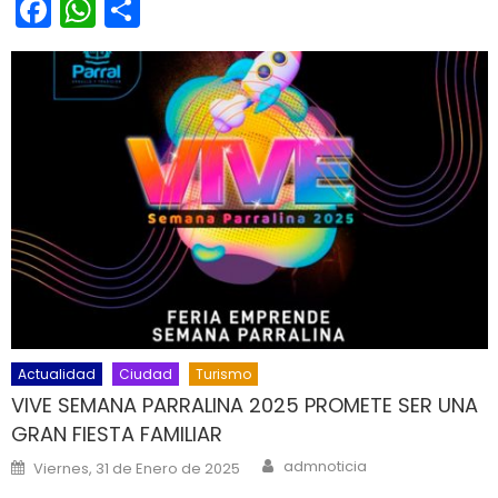
Facebook
WhatsApp
Share
Actualidad
Ciudad
Turismo
VIVE SEMANA PARRALINA 2025 PROMETE SER UNA
GRAN FIESTA FAMILIAR
Author
Posted on
admnoticia
Viernes, 31 de Enero de 2025