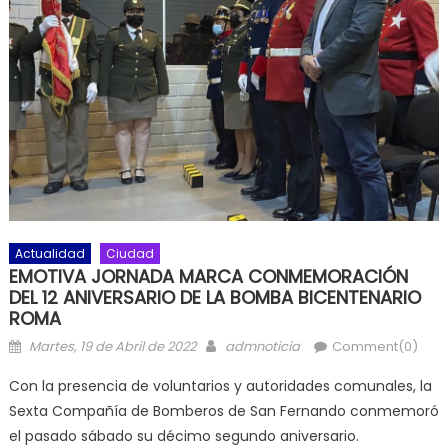
Actualidad
Ciudad
EMOTIVA JORNADA MARCA CONMEMORACIÓN
DEL 12 ANIVERSARIO DE LA BOMBA BICENTENARIO
ROMA
Posted on
Author
Martes, 19 de Abril de 2022
admnoticia
Comment(0)
Con la presencia de voluntarios y autoridades comunales, la
Sexta Compañía de Bomberos de San Fernando conmemoró
el pasado sábado su décimo segundo aniversario.