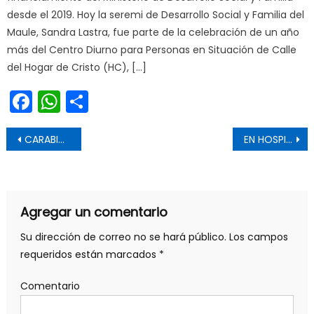
desde el 2019. Hoy la seremi de Desarrollo Social y Familia del
Maule, Sandra Lastra, fue parte de la celebración de un año
más del Centro Diurno para Personas en Situación de Calle
del Hogar de Cristo (HC), […]
Facebook
WhatsApp
Share
Navegación de entradas
CARABINEROS DETUVO A UN SUJETO POR MICROTRÁFICO EN LA ZONA COSTERA DE PELLUHUE
EN HOSPITAL SANTA CRUZ COMENZARÁ A FUNCIONAR SEGUNDA AULA HOSPITALARIA DE LA REGIÓN DE O’HIGGINS
Agregar un comentario
Su dirección de correo no se hará público.
Los campos
requeridos están marcados
*
Comentario