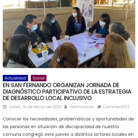
Actualidad
Social
EN SAN FERNANDO ORGANIZAN JORNADA DE
DIAGNÓSTICO PARTICIPATIVO DE LA ESTRATEGIA
DE DESARROLLO LOCAL INCLUSIVO
Posted on
Author
Lunes, 14 de Marzo de 2022
admnoticia
Comment(0)
Conocer las necesidades, problemáticas y oportunidades de
las personas en situación de discapacidad de nuestra
comuna congregó este jueves a distintos actores locales en