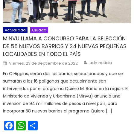
Actualidad
Ciudad
MINVU LLAMA A CONCURSO PARA LA SELECCIÓN
DE 58 NUEVOS BARRIOS Y 24 NUEVAS PEQUEÑAS
LOCALIDADES EN TODO EL PAÍS
Author
Posted on
admnoticia
Viernes, 23 de Septiembre de 2022
En O’Higgins, serán dos los barrios seleccionados y que se
sumarán a los 16 polígonos que actualmente son
intervenidos por el programa Quiero Mi Barrio en la región. El
Ministerio de Vivienda y Urbanismo (Minvu) anunció una
inversión de 94 mil millones de pesos a nivel país, para
incorporar 58 nuevos barrios al programa Quiero […]
Facebook
WhatsApp
Share