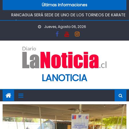
Skip to content
SAN RAFAEL
Últimas Informaciones
RANCAGUA SERÁ SEDE DE UNO DE LOS TORNEOS DE KARATE
MÁS IMPORTANTES DEL PAÍS
TOP DE RANCAGUA CONDENA A 5 AÑOS Y UN DÍA DE
Jueves, Agosto 06, 2026
PRESIDIO, AUTOR DE TRÁFICO DE DROGAS
ASOCIACIÓN JUNG DO KWAN DE RANCAGUA REUNIRÁ A
ESCOLARES EN TORNEO DE TAEKWONDO
“CHAO TÓMBOLA”: DIPUTADO OMAR SABAT VOTA A FAVOR
DE PROYECTO QUE BUSCA DEVOLVER EL MÉRITO AL
SISTEMA DE ADMISIÓN ESCOLAR
LANOTICIA
CHILEATIENDE INAUGURÓ CENTRO DE ATENCIÓN VIRTUAL EN
SAN RAFAEL