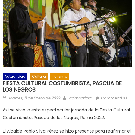
Actualidad
Cultura
Turismo
FIESTA CULTURAL COSTUMBRISTA, PASCUA DE
LOS NEGROS
Posted on
Author
Martes, 11 de Enero de 2022
admnoticia
Comment(0)
Así se vivió la esta espectacular jornada de la Fiesta Cultural
Costumbrista, Pascua de los Negros, Roma 2022.
El Alcalde Pablo Silva Pérez se hizo presente para reafirmar el