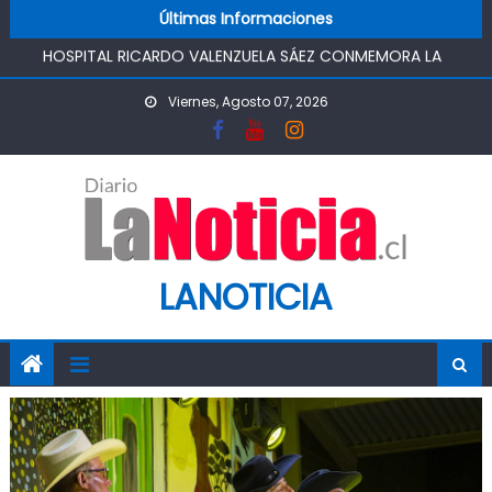
HOSPITAL RICARDO VALENZUELA SÁEZ CONMEMORA LA
Skip to content
Últimas Informaciones
SEMANA MUNDIAL DE LA LACTANCIA MATERNA
PROMOVIENDO UN COMIENZO DE VIDA SALUDABLE
IMPULSA AGUA DE AGROSUPER PERMITIRÁ LA
Viernes, Agosto 07, 2026
CONSTRUCCIÓN DE POZO DEL SSR CALIFORNIA Y
FORTALECERA EL ABASTECIMIENTO DE AGUA POTABLE DE LA
COMUNIDAD
MINISTRO DE AGRICULTURA REALIZA GIRA POR CINCO
REGIONES PARA MONITOREAR EFECTOS DEL SISTEMA
FRONTAL Y APOYAR AL SECTOR AGRÍCOLA
LANOTICIA
PASO PEHUENCHE AVANZA COMO ALTERNATIVA
ESTRATÉGICA A LOS LIBERTADORES
SIGUEN LOS CIERRES DE PROSTÍBULOS CLANDESTINOS EN
RANCAGUA: NUEVO OPERATIVO DEJA UN RECINTO
CLAUSURADO Y OTRO CON PROHIBICIÓN DE
FUNCIONAMIENTO