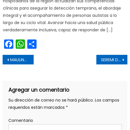
hospitalarios de la región actualizan sus competencias
clínicas para asegurar la detección temprana, el abordaje
integral y el acompañamiento de personas autistas a lo
largo de su ciclo vital. Avanzar hacia una salud pública
verdaderamente inclusiva, capaz de responder de […]
Facebook
WhatsApp
Share
Navegación de entradas
MAULINOS COMPETIRÁN EL TORNEO ZONAL DE KARATE EN MACHALÍ
SEREMI DE AGRICULTURA ENTREGÓ 30 ESTANQUES EN PARRAL POR EMERGENCIA AGRÍCOLA
Agregar un comentario
Su dirección de correo no se hará público.
Los campos
requeridos están marcados
*
Comentario