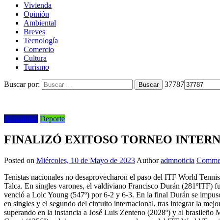
Vivienda
Opinión
Ambiental
Breves
Tecnología
Comercio
Cultura
Turismo
Buscar por:
37787
Actualidad
Deporte
FINALIZÓ EXITOSO TORNEO INTER
Posted on
Miércoles, 10 de Mayo de 2023
Author
admnoticia
Commen
Tenistas nacionales no desaprovecharon el paso del ITF World Tennis 
Talca. En singles varones, el valdiviano Francisco Durán (281ºITF) f
venció a Loic Young (547º) por 6-2 y 6-3. En la final Durán se impus
en singles y el segundo del circuito internacional, tras integrar la m
superando en la instancia a José Luis Zenteno (2028º) y al brasileño 