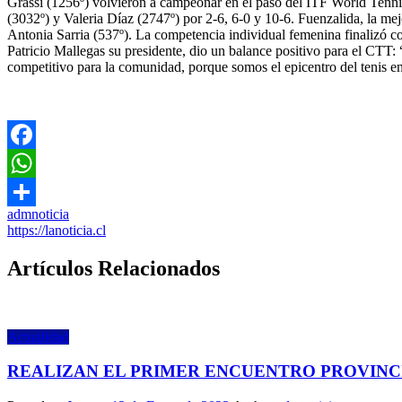
Grassi (1256º) volvieron a campeonar en el paso del ITF World Tennis
(3032º) y Valeria Díaz (2747º) por 2-6, 6-0 y 10-6. Fuenzalida, la mejo
Antonia Sarria (537º). La competencia individual femenina finalizó con
Patricio Mallegas su presidente, dio un balance positivo para el CTT: “
competitivo para la comunidad, porque somos el epicentro del tenis e
Facebook
WhatsApp
admnoticia
Share
https://lanoticia.cl
Artículos Relacionados
Actualidad
REALIZAN EL PRIMER ENCUENTRO PROVINC