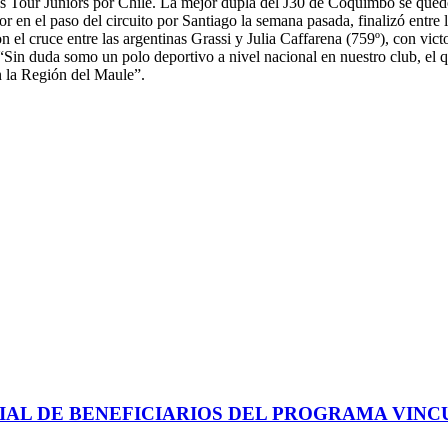
 Tour Juniors por Chile. La mejor dupla del J30 de Coquimbo se quedó 
r en el paso del circuito por Santiago la semana pasada, finalizó entre l
 el cruce entre las argentinas Grassi y Julia Caffarena (759º), con vict
Sin duda somo un polo deportivo a nivel nacional en nuestro club, el que
n la Región del Maule”.
IAL DE BENEFICIARIOS DEL PROGRAMA VIN