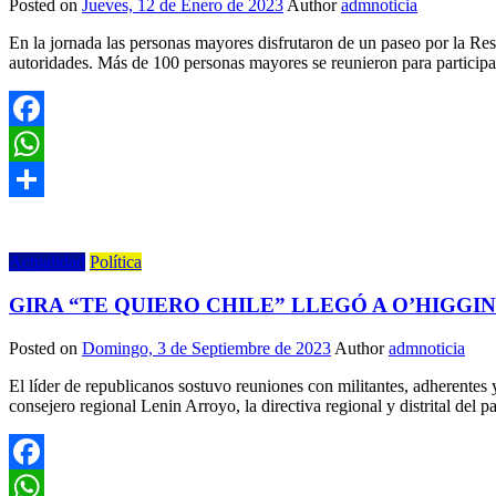
Posted on
Jueves, 12 de Enero de 2023
Author
admnoticia
En la jornada las personas mayores disfrutaron de un paseo por la Res
autoridades. Más de 100 personas mayores se reunieron para particip
Facebook
WhatsApp
Share
Actualidad
Política
GIRA “TE QUIERO CHILE” LLEGÓ A O’HIGGI
Posted on
Domingo, 3 de Septiembre de 2023
Author
admnoticia
El líder de republicanos sostuvo reuniones con militantes, adherentes
consejero regional Lenin Arroyo, la directiva regional y distrital de
Facebook