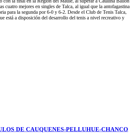
con la final en la Región del Maule, al superar a Catalina Ballón
as cuatro mejores en singles de Talca, al igual que la antofagastina
oria para la segunda por 6-0 y 6-2. Desde el Club de Tenis Talca,
 está a disposición del desarrollo del tenis a nivel recreativo y
CULOS DE CAUQUENES-PELLUHUE-CHANCO