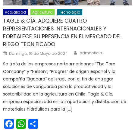
Actualidad
Agricultura
Tecnología
TAGLE & CÍA. ADQUIERE CUATRO
REPRESENTACIONES INTERNACIONALES Y
FORTALECE SU PRESENCIA EN EL MERCADO DEL
RIEGO TECNIFICADO
Author
Posted on
admnoticia
Domingo, 19 de Mayo de 2024
Se trata de las empresas norteamericanas “The Toro
Company” y “Nelson”, “Progres” de origen español y la
compañía “Baccara” de Israel, con el fin de entregar
soluciones de vanguardia para la productividad y la
sostenibilidad en la agricultura en Chile. Tagle & Cía,
empresa especializada en la importación y distribución de
materiales hidráulicos para la […]
Facebook
WhatsApp
Share