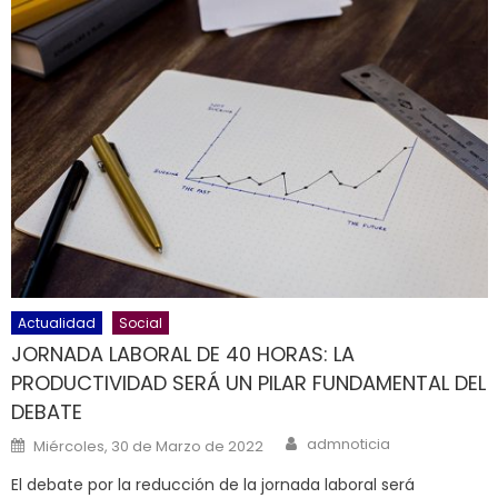
Actualidad
Social
JORNADA LABORAL DE 40 HORAS: LA
PRODUCTIVIDAD SERÁ UN PILAR FUNDAMENTAL DEL
DEBATE
Author
Posted on
admnoticia
Miércoles, 30 de Marzo de 2022
El debate por la reducción de la jornada laboral será