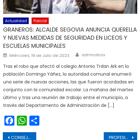
Actualidad
Policial
GRANEROS: ALCALDE SEGOVIA ANUNCIA QUERELLA
Y NUEVAS MEDIDAS DE SEGURIDAD EN LICEOS Y
ESCUELAS MUNICIPALES
Author
Posted on
admnoticia
Miércoles, 19 de Julio de 2023
Tras el robo que afectó al colegio Antonio Trdan Ark en la
población Domingo Yáñez, la autoridad comunal enumeró
una serie de nuevas acciones, las que fueron acordadas en
conjunto con la comunidad escolar. La mañana del martes
último y tras una reunión de trabajo entre el municipio, a
través del Departamento de Administración de […]
Facebook
WhatsApp
Share
Navegación de entradas
CONSEJO CONSULTIVO DEL HOSPITAL DE LOLOL REALIZA IMPORTANTE TRABAJO TERRITORIAL
PROFESIONALES DE LA UCI DEL HOSPITAL SAN FERNANDO SE CAPACITAN MEDIANTE LA REALIDAD VIRTUAL