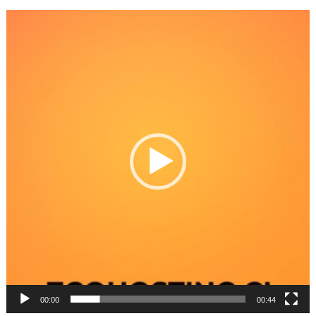
Reproductor
de
Video
00:00
00:44