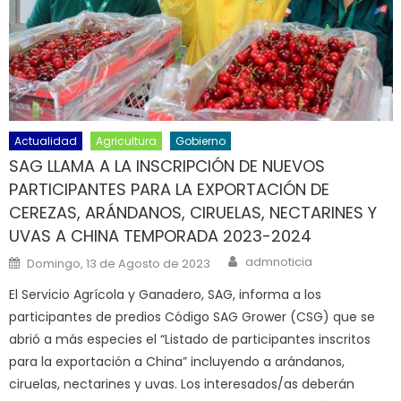
Actualidad
Agricultura
Gobierno
SAG LLAMA A LA INSCRIPCIÓN DE NUEVOS
PARTICIPANTES PARA LA EXPORTACIÓN DE
CEREZAS, ARÁNDANOS, CIRUELAS, NECTARINES Y
UVAS A CHINA TEMPORADA 2023-2024
Author
Posted on
admnoticia
Domingo, 13 de Agosto de 2023
El Servicio Agrícola y Ganadero, SAG, informa a los
participantes de predios Código SAG Grower (CSG) que se
abrió a más especies el “Listado de participantes inscritos
para la exportación a China” incluyendo a arándanos,
ciruelas, nectarines y uvas. Los interesados/as deberán