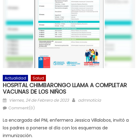
Actualidad
Salud
HOSPITAL CHIMBARONGO LLAMA A COMPLETAR
VACUNAS DE LOS NIÑOS
Posted on
Author
Viernes, 24 de Febrero de 2023
admnoticia
Comment(0)
La encargada del PNI, enfermera Jessica Villalobos, invitó a
los padres a ponerse al día con los esquemas de
inmunización.