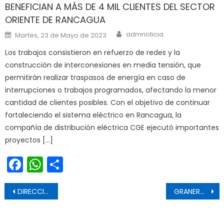
BENEFICIAN A MÁS DE 4 MIL CLIENTES DEL SECTOR
ORIENTE DE RANCAGUA
Author
Posted on
admnoticia
Martes, 23 de Mayo de 2023
Los trabajos consistieron en refuerzo de redes y la
construcción de interconexiones en media tensión, que
permitirán realizar traspasos de energía en caso de
interrupciones o trabajos programados, afectando la menor
cantidad de clientes posibles. Con el objetivo de continuar
fortaleciendo el sistema eléctrico en Rancagua, la
compañía de distribución eléctrica CGE ejecutó importantes
proyectos […]
Facebook
WhatsApp
Share
Navegación de entradas
DIRECCIÓN DEL TRABAJO FISCALIZA CAMPAMENTO DE EMPRESA AGRÍCOLA EN CAMINO A SAN ANTONIO EN LA COMUNA DE LINARES.
GRANEROS: OPERATIVO CONJUNTO DE SEGURIDAD MUNICIPAL Y CARABINEROS PERMITE FRUSTRAR ASALTO A SERVICENTRO EN RUTA 5 SUR