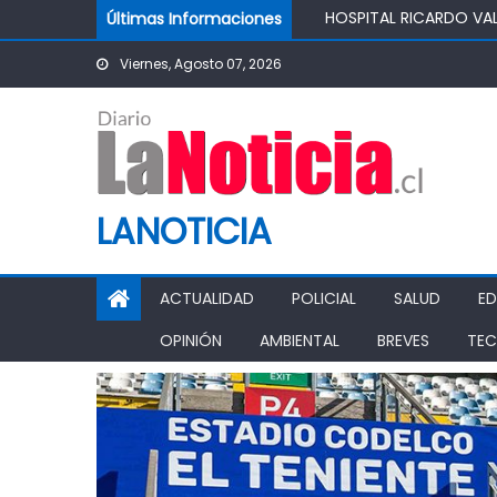
SALUDABLE
Skip to content
Últimas Informaciones
IMPULSA AGUA DE AGR
POTABLE DE LA COMUN
Viernes, Agosto 07, 2026
MINISTRO DE AGRICUL
AGRÍCOLA
PASO PEHUENCHE AVAN
SIGUEN LOS CIERRES 
PROHIBICIÓN DE FUNC
LANOTICIA
ACTUALIDAD
POLICIAL
SALUD
E
OPINIÓN
AMBIENTAL
BREVES
TEC