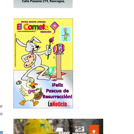
e
er
mo