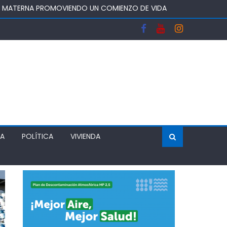
A Y FORTALECERA EL ABASTECIMIENTO DE AGUA
OS DEL SISTEMA FRONTAL Y APOYAR AL SECTOR
 DEJA UN RECINTO CLAUSURADO Y OTRO CON
ÍA
POLÍTICA
VIVIENDA