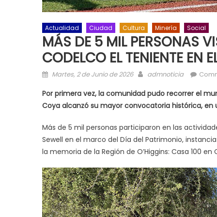
Actualidad
Ciudad
Cultura
Minería
Social
MÁS DE 5 MIL PERSONAS VI
CODELCO EL TENIENTE EN E
Posted on
Author
Martes, 2 de Junio de 2026
admnoticia
Comm
Por primera vez, la comunidad pudo recorrer el mun
Coya alcanzó su mayor convocatoria histórica, en u
Más de 5 mil personas participaron en las activida
Sewell en el marco del Día del Patrimonio, instanc
la memoria de la Región de O’Higgins: Casa 100 en 