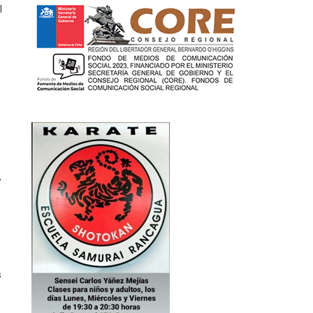
l
,
s