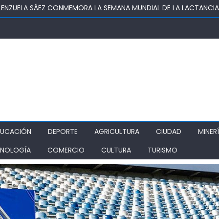
OSUPER PERMITIRÁ LA CONSTRUCCIÓN DE POZO DEL SSR CALIFORNI
IDAD
TURA REALIZA GIRA POR CINCO REGIONES PARA MONITOREAR EFECT
ZA COMO ALTERNATIVA ESTRATÉGICA A LOS LIBERTADORES
DE PROSTÍBULOS CLANDESTINOS EN RANCAGUA: NUEVO OPERATIVO
IONAMIENTO
DUCACIÓN
DEPORTE
AGRICULTURA
CIUDAD
MINER
NOLOGÍA
COMERCIO
CULTURA
TURISMO