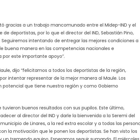
estó gracias a un trabajo mancomunado entre el Midep-IND y el
de deportistas, por lo que el director del IND, Sebastián Pino,
. Seguiremos intentando de entregar las mejores condiciones a
o de buena manera en las competencias nacionales e
a por este importante apoyo”.
ule, dijo “felicitamos a todos los deportistas de la región,
or intentar representar de la mejor manera al Maule. Los
ran potencial que tiene nuestra región y como Gobierno
e tuvieron buenos resultados con sus pupilos. Este último,
decer al director del IND y darle la bienvenida a la Seremi del
 municipio de Linares, a la red extra escolar y a todas las person
on la motivación que le ponen los deportistas. Se han visto los
y un tremendo equipo. Esperamos seguir sumando. El miércoles