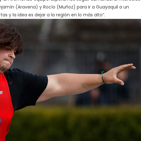
jamín (Aravena) y Rocío (Muñoz) para ir a Guayaquil a un
s y la idea es dejar a la región en lo más alto”.