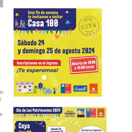
en
l
en