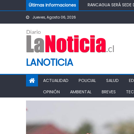
Skip to content
Últimas Informaciones
TOP DE RANCAGUA CON
ASOCIACIÓN JUNG DO
Jueves, Agosto 06, 2026
“CHAO TÓMBOLA”: DIP
CHILEATIENDE INAUGUR
LANOTICIA
ACTUALIDAD
POLICIAL
SALUD
E
OPINIÓN
AMBIENTAL
BREVES
TEC