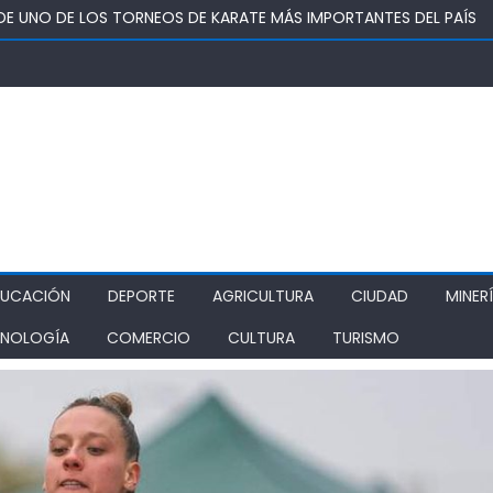
DENA A 5 AÑOS Y UN DÍA DE PRESIDIO, AUTOR DE TRÁFICO DE DR
 KWAN DE RANCAGUA REUNIRÁ A ESCOLARES EN TORNEO DE TAEK
UTADO OMAR SABAT VOTA A FAVOR DE PROYECTO QUE BUSCA DEVO
Ó CENTRO DE ATENCIÓN VIRTUAL EN SAN RAFAEL
DUCACIÓN
DEPORTE
AGRICULTURA
CIUDAD
MINER
NOLOGÍA
COMERCIO
CULTURA
TURISMO