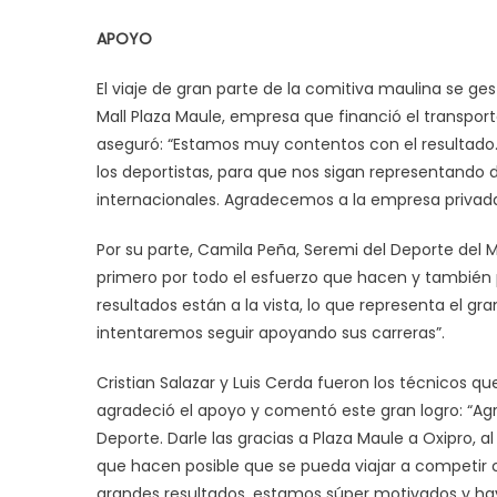
APOYO
El viaje de gran parte de la comitiva maulina se g
Mall Plaza Maule, empresa que financió el transporte 
aseguró: “Estamos muy contentos con el resultado
los deportistas, para que nos sigan representand
internacionales. Agradecemos a la empresa privad
Por su parte, Camila Peña, Seremi del Deporte del Ma
primero por todo el esfuerzo que hacen y también p
resultados están a la vista, lo que representa el g
intentaremos seguir apoyando sus carreras”.
Cristian Salazar y Luis Cerda fueron los técnicos qu
agradeció el apoyo y comentó este gran logro: “Agra
Deporte. Darle las gracias a Plaza Maule a Oxipro, al
que hacen posible que se pueda viajar a competir c
grandes resultados, estamos súper motivados y ha