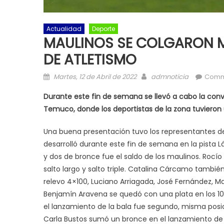
Actualidad
Deporte
MAULINOS SE COLGARON M
DE ATLETISMO
Posted on
Author
Martes, 12 de Abril de 2022
admnoticia
Comm
Durante este fin de semana se llevó a cabo la conv
Temuco, donde los deportistas de la zona tuvieron
Una buena presentación tuvo los representantes de 
desarrolló durante este fin de semana en la pista 
y dos de bronce fue el saldo de los maulinos. Ro
salto largo y salto triple. Catalina Cárcamo también
relevo 4×100, Luciano Arriagada, José Fernández, M
Benjamín Aravena se quedó con una plata en los 10
el lanzamiento de la bala fue segundo, misma posici
Carla Bustos sumó un bronce en el lanzamiento de l