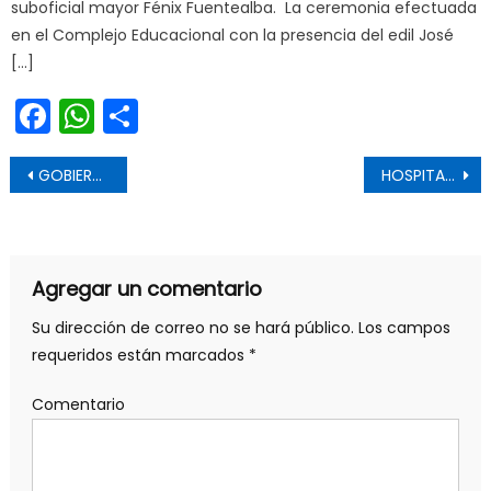
suboficial mayor Fénix Fuentealba. La ceremonia efectuada
en el Complejo Educacional con la presencia del edil José
[…]
Facebook
WhatsApp
Share
Navegación de entradas
GOBIERNO REGIONAL BUSCA FORTALECER LA SALUD PRIMARIA Y AYUDAR EN EL TESTEO Y TRAZABILIDAD DEL COVID-1
HOSPITAL SAN FERNANDO IMPLEMENTA MEDIDAS RESTRICTIVAS ANTE AUMENTO DE CONTAGIOS POR COVID-19
Agregar un comentario
Su dirección de correo no se hará público.
Los campos
requeridos están marcados
*
Comentario