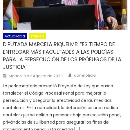
Actualidad
Política
DIPUTADA MARCELA RIQUELME: “ES TIEMPO DE
ENTREGAR MÁS FACULTADES A LAS POLICÍAS
PARA LA PERSECUCIÓN DE LOS PRÓFUGOS DE LA
JUSTICIA”
Author
Posted on
admnoticia
Martes, 8 de Agosto de 2023
La parlamentaria presentó Proyecto de Ley que busca
fortalecer el Código Procesal Penal para mejorar la
persecución y asegurar la efectividad de las medidas
cautelares. En la actualidad, la detención es una medida
cautelar que se aplica a personas bajo persecución penal,
privándolas de su libertad para asegurar los fines del
procedimiento penal. Esta medida […]