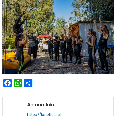
Facebook
WhatsApp
Share
Admnoticia
https://lanoticia.cl