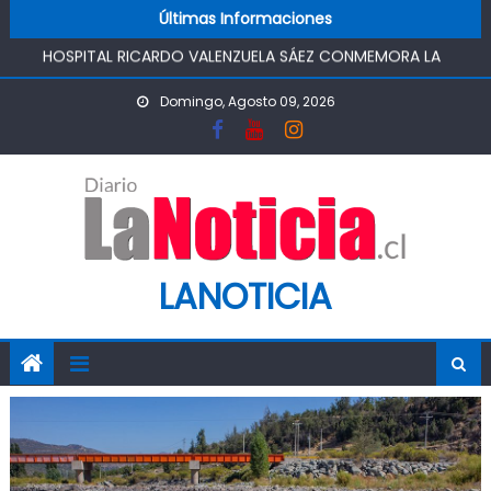
FUNCIONAMIENTO
Skip to content
Últimas Informaciones
HOSPITAL RICARDO VALENZUELA SÁEZ CONMEMORA LA
SEMANA MUNDIAL DE LA LACTANCIA MATERNA
PROMOVIENDO UN COMIENZO DE VIDA SALUDABLE
Domingo, Agosto 09, 2026
IMPULSA AGUA DE AGROSUPER PERMITIRÁ LA
CONSTRUCCIÓN DE POZO DEL SSR CALIFORNIA Y
FORTALECERA EL ABASTECIMIENTO DE AGUA POTABLE DE LA
COMUNIDAD
MINISTRO DE AGRICULTURA REALIZA GIRA POR CINCO
REGIONES PARA MONITOREAR EFECTOS DEL SISTEMA
FRONTAL Y APOYAR AL SECTOR AGRÍCOLA
LANOTICIA
PASO PEHUENCHE AVANZA COMO ALTERNATIVA
ESTRATÉGICA A LOS LIBERTADORES
SIGUEN LOS CIERRES DE PROSTÍBULOS CLANDESTINOS EN
RANCAGUA: NUEVO OPERATIVO DEJA UN RECINTO
CLAUSURADO Y OTRO CON PROHIBICIÓN DE
FUNCIONAMIENTO