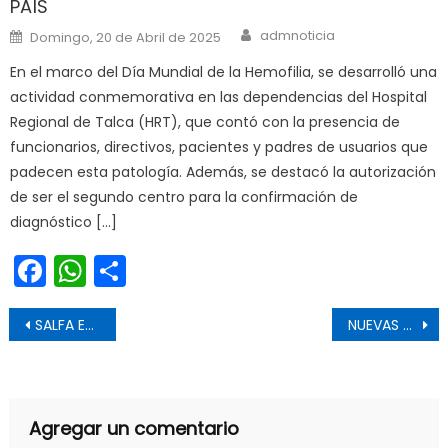
PAÍS
Author
Posted on
admnoticia
Domingo, 20 de Abril de 2025
En el marco del Día Mundial de la Hemofilia, se desarrolló una
actividad conmemorativa en las dependencias del Hospital
Regional de Talca (HRT), que contó con la presencia de
funcionarios, directivos, pacientes y padres de usuarios que
padecen esta patología. Además, se destacó la autorización
de ser el segundo centro para la confirmación de
diagnóstico […]
Facebook
WhatsApp
Share
Navegación de entradas
SALFA ES PIONERA EN MAQUINARIA MÓVIL 100% ELÉCTRICA
NUEVAS CÁMARAS DE SEGURIDAD SERÁN INSTALADAS EN DIVERSOS SECTORES DE MAULE
Agregar un comentario