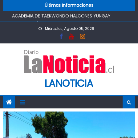
Skip to content
ACADEMIA DE TAEKWONDO HALCONES YUNGAY
Últimas Informaciones
ORGANIZARÁ SU PRIMER CAMPEONATO EN LA COMUNA DE
OLIVAR
CORTE DE RANCAGUA ORDENA INDEMNIZAR A FAMILIA DE
Miércoles, Agosto 05, 2026
PACIENTE FALLECIDO POR FALTA DE SERVICIO
FOSIS DESTACA EL EMPRENDIMIENTO COMO MOTOR
ECONÓMICO Y ANUNCIA FORTALECER APOYOS PARA
EMPLEO AUTÓNOMO
O’HIGGINS MARCA PAUTA: ECONOMÍA EN ACCIÓN,
INICIATIVA IMPULSADA POR SEREMI DE ECONOMÍA, RECIBIÓ
LANOTICIA
AL SUBSECRETARIO KARLFRANZ KOEHLER EN CHIMBARONGO
RANCAGUA CONTARÁ CON NUEVA VETERINARIA MUNICIPAL:
CONCEJO APROBÓ POR UNANIMIDAD $170 MILLONES PARA
ADQUIRIR INMUEBLE