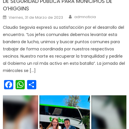
DE SEGURIDAD PÚBLICA PARA MUNICIPIOS DE
O’HIGGINS
Author
Posted on
admnoticia
Viernes, 31 de Marzo de 2023
Claudio Segovia expresó su satisfacción por el desarrollo del
encuentro. “Los jefes comunales debemos levantar esta
bandera de lucha, unirnos y buscar puntos comunes para
trabajar de forma coordinada por nuestros respectivos
vecinos. Nuestro norte es recuperar la tranquilidad y pedirle
al Gobierno un rol más activo en esta batalla”. La jornada del
miércoles se […]
Facebook
WhatsApp
Share