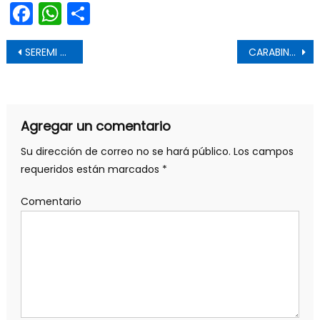
Facebook
WhatsApp
Share
Navegación de entradas
SEREMI DE SALUD PROMUEVE VACUNACIÓN INFLUENZA EN CURICÓ
CARABINEROS DE RENGO DETIENE A DOS PERSONAS POR FALSIFICACIÓN Y USURPACIÓN DE FUNCIONES
Agregar un comentario
Su dirección de correo no se hará público.
Los campos
requeridos están marcados
*
Comentario