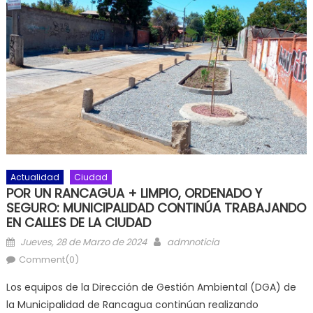
Actualidad
Ciudad
POR UN RANCAGUA + LIMPIO, ORDENADO Y
SEGURO: MUNICIPALIDAD CONTINÚA TRABAJANDO
EN CALLES DE LA CIUDAD
Posted on
Author
Jueves, 28 de Marzo de 2024
admnoticia
Comment(0)
Los equipos de la Dirección de Gestión Ambiental (DGA) de
la Municipalidad de Rancagua continúan realizando