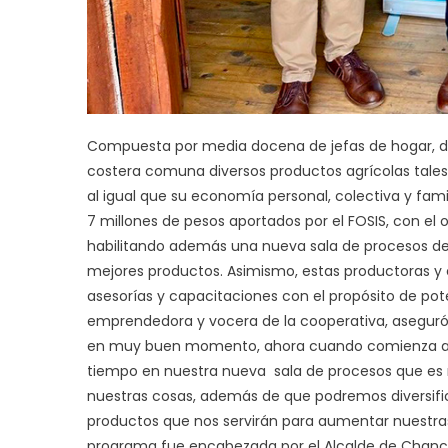
Compuesta por media docena de jefas de hogar, di
costera comuna diversos productos agrícolas tales 
al igual que su economía personal, colectiva y fa
7 millones de pesos aportados por el FOSIS, con el o
habilitando además una nueva sala de procesos de 
mejores productos. Asimismo, estas productoras y c
asesorías y capacitaciones con el propósito de po
emprendedora y vocera de la cooperativa, aseguró s
en muy buen momento, ahora cuando comienza a c
tiempo en nuestra nueva sala de procesos que es
nuestras cosas, además de que podremos diversific
productos que nos servirán para aumentar nuestras 
programa fue encabezada por el Alcalde de Chanco,