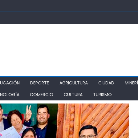
OSUPER PERMITIRÁ LA CONSTRUCCIÓN DE POZO DEL SSR CALIFORNI
IDAD
TURA REALIZA GIRA POR CINCO REGIONES PARA MONITOREAR EFECT
ZA COMO ALTERNATIVA ESTRATÉGICA A LOS LIBERTADORES
DE PROSTÍBULOS CLANDESTINOS EN RANCAGUA: NUEVO OPERATIVO
IONAMIENTO
DUCACIÓN
DEPORTE
AGRICULTURA
CIUDAD
MINER
NOLOGÍA
COMERCIO
CULTURA
TURISMO