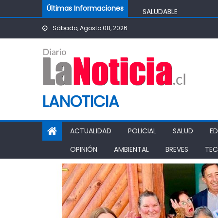
Skip to content
IMPULSA AGUA DE AGR
Últimas Informaciones
POTABLE DE LA COMUN
Sábado, Agosto 08, 2026
MINISTRO DE AGRICUL
AGRÍCOLA
PASO PEHUENCHE AVAN
SIGUEN LOS CIERRES 
PROHIBICIÓN DE FUNC
LANOTICIA
ACTUALIDAD
POLICIAL
SALUD
E
OPINIÓN
AMBIENTAL
BREVES
TEC