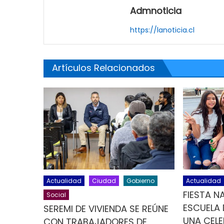
Admnoticia
https://lanoticia.cl
Artículos Relacionados
Actualidad
Ciudad
Gobierno
Actualidad
FIESTA N
Social
ESCUELA
SEREMI DE VIVIENDA SE REÚNE
UNA CELE
CON TRABAJADORES DE