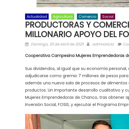
Actualidad
Agricultura
Comercio
Social
PRODUCTORAS Y COMERCI
MILLONARIO APOYO DEL FO
Posted on
Author
Domingo, 20 de Abril de 2025
admnoticia
Co
Cooperativa Campesina Mujeres Emprendedoras 
Sus dividendos, al igual que su economía personal, 
adjudicarse como gremio 7 millones de pesos para ad
además una nueva sala de procesos de alimentos qu
productos. Un importante desarrollo cualitativo y
Mujeres Emprendedoras de Chanco, tras obtener apo
Inversión Social, FOSIS, y ejecutar el Programa E