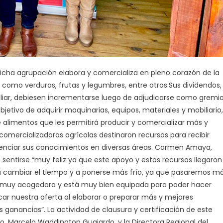
cha agrupación elabora y comercializa en pleno corazón de la
como verduras, frutas y legumbres, entre otros.Sus dividendos,
miliar, debiesen incrementarse luego de adjudicarse como gremi
bjetivo de adquirir maquinarias, equipos, materiales y mobiliario,
alimentos que les permitirá producir y comercializar más y
omercializadoras agrícolas destinaron recursos para recibir
tenciar sus conocimientos en diversas áreas. Carmen Amaya,
entirse “muy feliz ya que este apoyo y estos recursos llegaron
ambiar el tiempo y a ponerse más frío, ya que pasaremos m
 muy acogedora y está muy bien equipada para poder hacer
ar nuestra oferta al elaborar o preparar más y mejores
ganancias”. La actividad de clausura y certificación de este
 Marcelo Waddington Guajardo, y la Directora Regional del