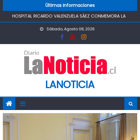
FUNCIONAMIENTO
Skip to content
Últimas Informaciones
HOSPITAL RICARDO VALENZUELA SÁEZ CONMEMORA LA
SEMANA MUNDIAL DE LA LACTANCIA MATERNA
PROMOVIENDO UN COMIENZO DE VIDA SALUDABLE
Sábado, Agosto 08, 2026
IMPULSA AGUA DE AGROSUPER PERMITIRÁ LA
CONSTRUCCIÓN DE POZO DEL SSR CALIFORNIA Y
FORTALECERA EL ABASTECIMIENTO DE AGUA POTABLE DE LA
COMUNIDAD
MINISTRO DE AGRICULTURA REALIZA GIRA POR CINCO
REGIONES PARA MONITOREAR EFECTOS DEL SISTEMA
FRONTAL Y APOYAR AL SECTOR AGRÍCOLA
LANOTICIA
PASO PEHUENCHE AVANZA COMO ALTERNATIVA
ESTRATÉGICA A LOS LIBERTADORES
SIGUEN LOS CIERRES DE PROSTÍBULOS CLANDESTINOS EN
RANCAGUA: NUEVO OPERATIVO DEJA UN RECINTO
CLAUSURADO Y OTRO CON PROHIBICIÓN DE
FUNCIONAMIENTO