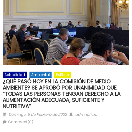
Actualidad
Ambiental
Política
¿QUÉ PASÓ HOY EN LA COMISIÓN DE MEDIO
AMBIENTE? SE APROBÓ POR UNANIMIDAD QUE
“TODAS LAS PERSONAS TENGAN DERECHO A LA
ALIMENTACIÓN ADECUADA, SUFICIENTE Y
NUTRITIVA”
Posted on
Author
Domingo, 6 de Febrero de 2022
admnoticia
Comment(0)