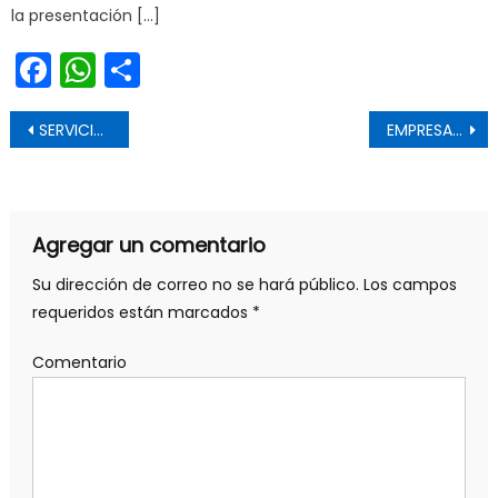
la presentación […]
Facebook
WhatsApp
Share
Navegación de entradas
SERVICIO DE SALUD ENTREGA CINCO AMBULANCIAS PARA SEGUIR FORTALECIENDO RED DE URGENCIA MUNICIPAL
EMPRESAS APOYADAS POR INSTRUMENTOS DE INNOVACIÓN CORFO MULTIPLICAN EN 58 VECES LA INVERSIÓN PÚBLICA
Agregar un comentario
Su dirección de correo no se hará público.
Los campos
requeridos están marcados
*
Comentario