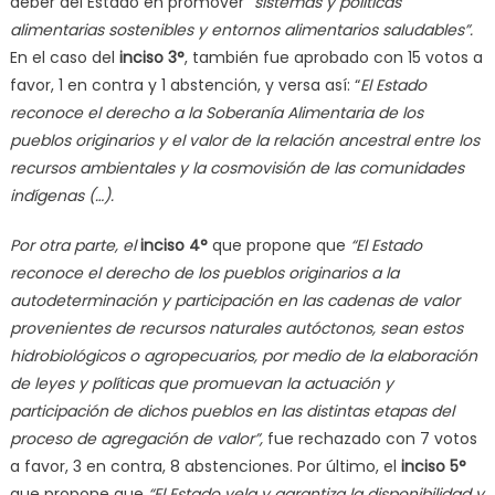
deber del Estado en promover “
sistemas y políticas
alimentarias sostenibles y entornos alimentarios saludables”.
En el caso del
inciso 3°
, también fue aprobado con 15 votos a
favor, 1 en contra y 1 abstención, y versa así: “
El Estado
reconoce el derecho a la Soberanía Alimentaria de los
pueblos originarios y el valor de la relación ancestral entre los
recursos ambientales y la cosmovisión de las comunidades
indígenas (…).
Por otra parte, el
inciso 4°
que propone que
“El Estado
reconoce el derecho de los pueblos originarios a la
autodeterminación y participación en las cadenas de valor
provenientes de recursos naturales autóctonos, sean estos
hidrobiológicos o agropecuarios, por medio de la elaboración
de leyes y políticas que promuevan la actuación y
participación de dichos pueblos en las distintas etapas del
proceso de agregación de valor”,
fue rechazado con 7 votos
a favor, 3 en contra, 8 abstenciones. Por último, el
inciso 5°
que propone que
“El Estado vela y garantiza la disponibilidad y