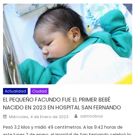
Actualidad
Ciudad
EL PEQUEÑO FACUNDO FUE EL PRIMER BEBÉ
NACIDO EN 2023 EN HOSPITAL SAN FERNANDO
Author
Posted on
admnoticia
Miércoles, 4 de Enero de 2023
Pesó 3.2 kilos y midió 49 centímetros. A las 9:42 horas de
este lunes 2 de enero, el Hospital de San Fernando celebró la