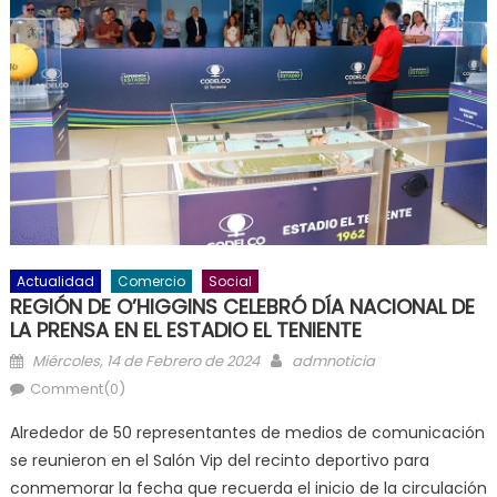
Actualidad
Comercio
Social
REGIÓN DE O’HIGGINS CELEBRÓ DÍA NACIONAL DE
LA PRENSA EN EL ESTADIO EL TENIENTE
Posted on
Author
Miércoles, 14 de Febrero de 2024
admnoticia
Comment(0)
Alrededor de 50 representantes de medios de comunicación
se reunieron en el Salón Vip del recinto deportivo para
conmemorar la fecha que recuerda el inicio de la circulación