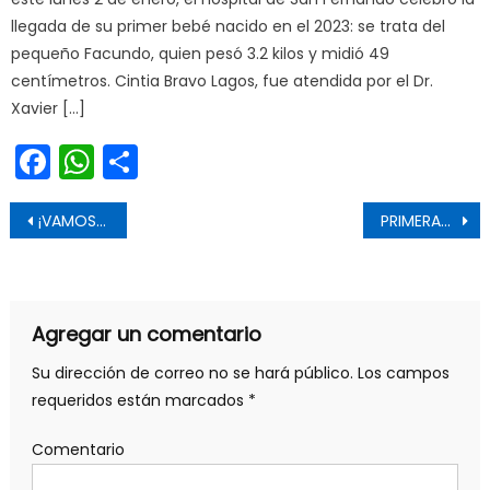
llegada de su primer bebé nacido en el 2023: se trata del
pequeño Facundo, quien pesó 3.2 kilos y midió 49
centímetros. Cintia Bravo Lagos, fue atendida por el Dr.
Xavier […]
Facebook
WhatsApp
Share
Navegación de entradas
¡VAMOS A LA PLAYA! MÁS DE 4 MIL VECINOS DE GRANEROS DISFRUTARÁN DE UN DÍA EN CARTAGENA
PRIMERAS IMÁGENES SATELITALES DE LA NASA REVELAN LA MAGNITUD Y SEVERIDAD DE LOS INCENDIOS DE VALPARAÍSO
Agregar un comentario
Su dirección de correo no se hará público.
Los campos
requeridos están marcados
*
Comentario