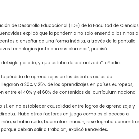
igación de Desarrollo Educacional (IIDE) de la Facultad de Ciencias
o Benavides explicó que la pandemia no solo enseñó a los niños a
centes a enseñar de una forma inédita, a través de la pantalla
evas tecnologías junto con sus alumnos”, precisó.
el siglo pasado, y que estaba desactualizado”, añadió.
e pérdida de aprendizajes en los distintos ciclos de
llegaron a 20% y 25% de los aprendizajes en países europeos,
on entre el 40% y el 60% de contenidos del currículum nacional.
o sí, en no establecer causalidad entre logros de aprendizaje y
s directa. Hubo otros factores en juego como es el acceso a
 niña, si había ruido, buena iluminación, si se lograba concentrar
orque debían salir a trabajar”, explicó Benavides.