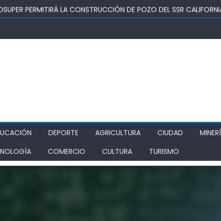
OSUPER PERMITIRÁ LA CONSTRUCCIÓN DE POZO DEL SSR CALIFORNI
IDAD
TURA REALIZA GIRA POR CINCO REGIONES PARA MONITOREAR EFECT
ZA COMO ALTERNATIVA ESTRATÉGICA A LOS LIBERTADORES
DE PROSTÍBULOS CLANDESTINOS EN RANCAGUA: NUEVO OPERATIVO
IONAMIENTO
DUCACIÓN
DEPORTE
AGRICULTURA
CIUDAD
MINER
NOLOGÍA
COMERCIO
CULTURA
TURISMO