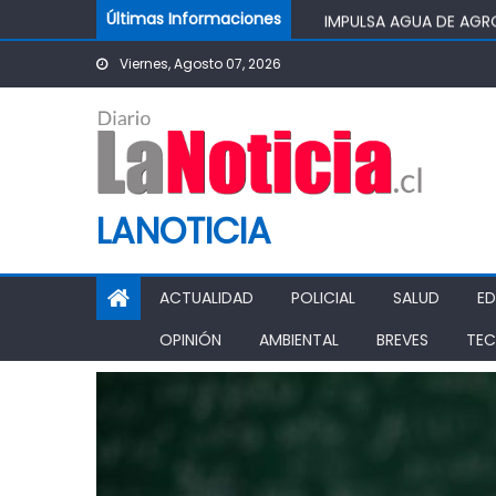
Skip to content
IMPULSA AGUA DE AGR
Últimas Informaciones
POTABLE DE LA COMUN
Viernes, Agosto 07, 2026
MINISTRO DE AGRICUL
AGRÍCOLA
PASO PEHUENCHE AVAN
SIGUEN LOS CIERRES 
PROHIBICIÓN DE FUNC
LANOTICIA
ACTUALIDAD
POLICIAL
SALUD
E
OPINIÓN
AMBIENTAL
BREVES
TEC