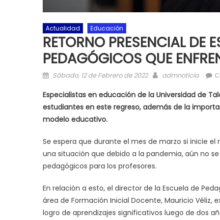
Actualidad
Educación
RETORNO PRESENCIAL DE E
PEDAGÓGICOS QUE ENFRE
Posted on
Author
Sábado, 12 de Febrero de 2022
admnoticia
C
Especialistas en educación de la Universidad de T
estudiantes en este regreso, además de la importan
modelo educativo.
Se espera que durante el mes de marzo si inicie el
una situación que debido a la pandemia, aún no se 
pedagógicos para los profesores.
En relación a esto, el director de la Escuela de Ped
área de Formación Inicial Docente, Mauricio Véliz, e
logro de aprendizajes significativos luego de dos 