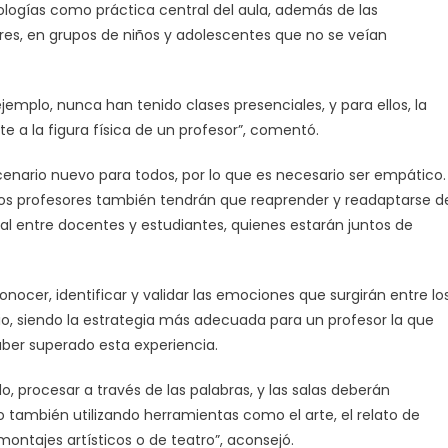
nologías como práctica central del aula, además de las
res, en grupos de niños y adolescentes que no se veían
jemplo, nunca han tenido clases presenciales, y para ellos, la
 a la figura física de un profesor”, comentó.
escenario nuevo para todos, por lo que es necesario ser empático.
los profesores también tendrán que reaprender y readaptarse d
onal entre docentes y estudiantes, quienes estarán juntos de
nocer, identificar y validar las emociones que surgirán entre lo
io, siendo la estrategia más adecuada para un profesor la que
aber superado esta experiencia.
, procesar a través de las palabras, y las salas deberán
no también utilizando herramientas como el arte, el relato de
ontajes artísticos o de teatro”, aconsejó.