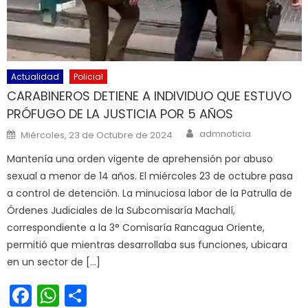
Actualidad
Policial
CARABINEROS DETIENE A INDIVIDUO QUE ESTUVO
PRÓFUGO DE LA JUSTICIA POR 5 AÑOS
Author
Posted on
admnoticia
Miércoles, 23 de Octubre de 2024
Mantenía una orden vigente de aprehensión por abuso
sexual a menor de 14 años. El miércoles 23 de octubre pasa
a control de detención. La minuciosa labor de la Patrulla de
Órdenes Judiciales de la Subcomisaría Machalí,
correspondiente a la 3° Comisaría Rancagua Oriente,
permitió que mientras desarrollaba sus funciones, ubicara
en un sector de […]
Facebook
WhatsApp
Share