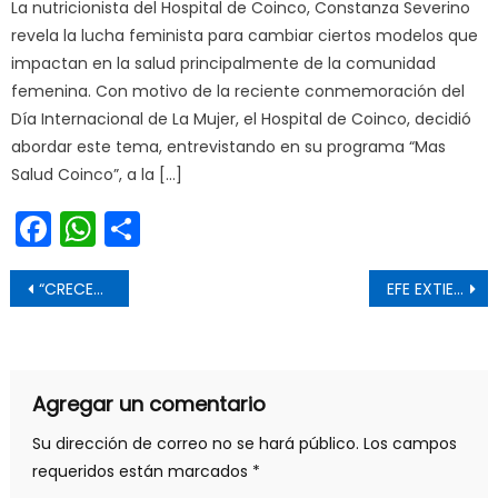
La nutricionista del Hospital de Coinco, Constanza Severino
revela la lucha feminista para cambiar ciertos modelos que
impactan en la salud principalmente de la comunidad
femenina. Con motivo de la reciente conmemoración del
Día Internacional de La Mujer, el Hospital de Coinco, decidió
abordar este tema, entrevistando en su programa “Mas
Salud Coinco”, a la […]
Facebook
WhatsApp
Share
Navegación de entradas
“CRECEMOS JUNTOS”: EL PLAN COMUNAL DE CONVIVENCIA ESCOLAR QUE ESTÁ EJECUTANDO LA MUNICIPALIDAD DE RANCAGUA
EFE EXTIENDE SERVICIOS ESPECIALES A TALCA Y CURICÓ PARA ESTE MIÉRCOLES 27 DE ABRIL
Agregar un comentario
Su dirección de correo no se hará público.
Los campos
requeridos están marcados
*