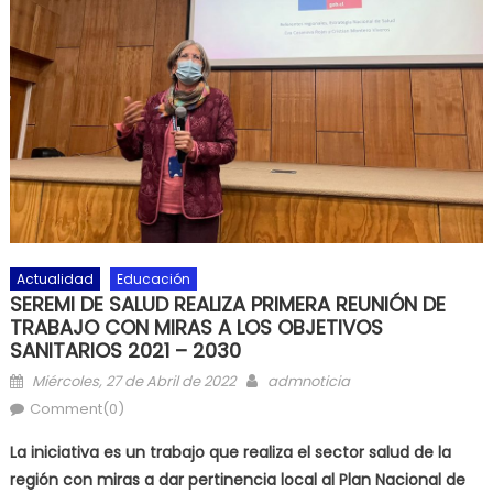
Actualidad
Educación
SEREMI DE SALUD REALIZA PRIMERA REUNIÓN DE
TRABAJO CON MIRAS A LOS OBJETIVOS
SANITARIOS 2021 – 2030
Posted on
Author
Miércoles, 27 de Abril de 2022
admnoticia
Comment(0)
La iniciativa es un trabajo que realiza el sector salud de la
región con miras a dar pertinencia local al Plan Nacional de