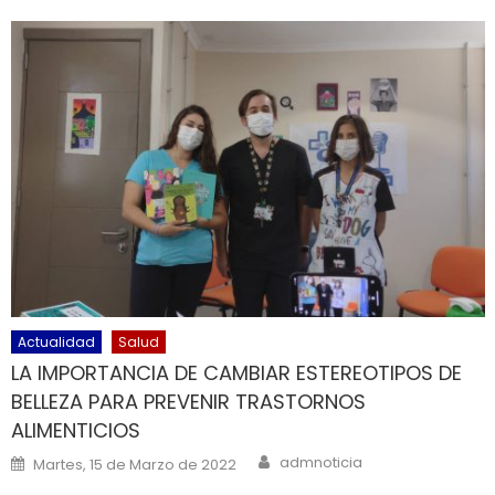
Actualidad
Salud
LA IMPORTANCIA DE CAMBIAR ESTEREOTIPOS DE
BELLEZA PARA PREVENIR TRASTORNOS
ALIMENTICIOS
Author
Posted on
admnoticia
Martes, 15 de Marzo de 2022