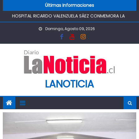
Skip to content
Últimas Informaciones
FUNCIONAMIENTO
HOSPITAL RICARDO VALENZUELA SÁEZ CONMEMORA LA
SEMANA MUNDIAL DE LA LACTANCIA MATERNA
Domingo, Agosto 09, 2026
PROMOVIENDO UN COMIENZO DE VIDA SALUDABLE
IMPULSA AGUA DE AGROSUPER PERMITIRÁ LA
CONSTRUCCIÓN DE POZO DEL SSR CALIFORNIA Y
FORTALECERA EL ABASTECIMIENTO DE AGUA POTABLE DE LA
COMUNIDAD
MINISTRO DE AGRICULTURA REALIZA GIRA POR CINCO
REGIONES PARA MONITOREAR EFECTOS DEL SISTEMA
LANOTICIA
FRONTAL Y APOYAR AL SECTOR AGRÍCOLA
PASO PEHUENCHE AVANZA COMO ALTERNATIVA
ESTRATÉGICA A LOS LIBERTADORES
SIGUEN LOS CIERRES DE PROSTÍBULOS CLANDESTINOS EN
RANCAGUA: NUEVO OPERATIVO DEJA UN RECINTO
CLAUSURADO Y OTRO CON PROHIBICIÓN DE
FUNCIONAMIENTO