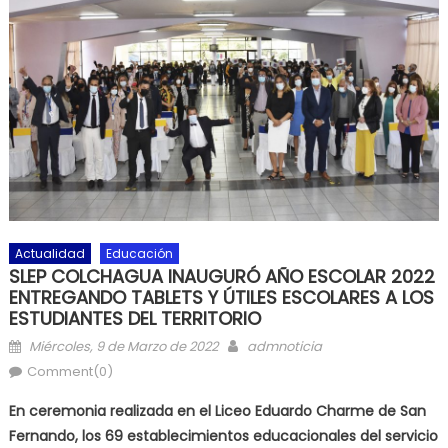
Actualidad
Educación
SLEP COLCHAGUA INAUGURÓ AÑO ESCOLAR 2022
ENTREGANDO TABLETS Y ÚTILES ESCOLARES A LOS
ESTUDIANTES DEL TERRITORIO
Posted on
Author
Miércoles, 9 de Marzo de 2022
admnoticia
Comment(0)
En ceremonia realizada en el Liceo Eduardo Charme de San
Fernando, los 69 establecimientos educacionales del servicio