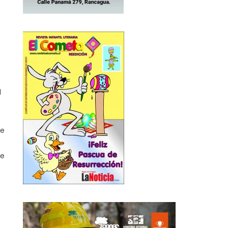
l
ue
te