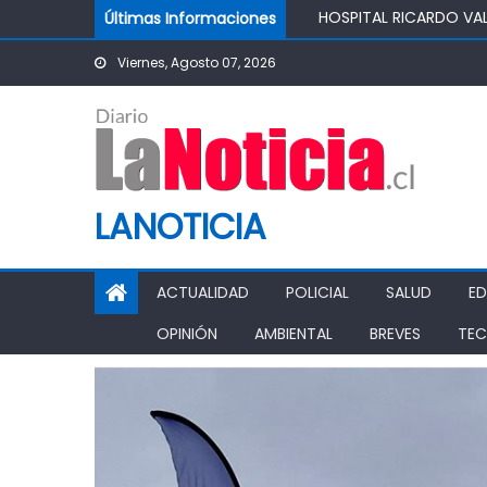
Skip to content
Últimas Informaciones
SALUDABLE
IMPULSA AGUA DE AGR
Viernes, Agosto 07, 2026
POTABLE DE LA COMUN
MINISTRO DE AGRICUL
AGRÍCOLA
PASO PEHUENCHE AVAN
SIGUEN LOS CIERRES 
PROHIBICIÓN DE FUNC
LANOTICIA
ACTUALIDAD
POLICIAL
SALUD
E
OPINIÓN
AMBIENTAL
BREVES
TEC