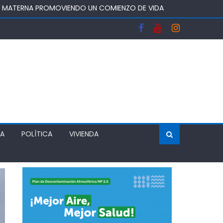
A Y FORTALECERA EL ABASTECIMIENTO DE AGUA
OS DEL SISTEMA FRONTAL Y APOYAR AL SECTOR
 DEJA UN RECINTO CLAUSURADO Y OTRO CON
ÍA
POLÍTICA
VIVIENDA