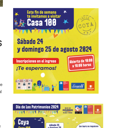
S
de
l
a