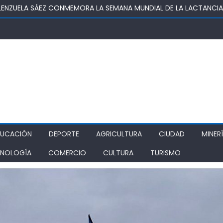
OSUPER PERMITIRÁ LA CONSTRUCCIÓN DE POZO DEL SSR CALIFORNI
IDAD
TURA REALIZA GIRA POR CINCO REGIONES PARA MONITOREAR EFECT
ZA COMO ALTERNATIVA ESTRATÉGICA A LOS LIBERTADORES
DE PROSTÍBULOS CLANDESTINOS EN RANCAGUA: NUEVO OPERATIVO
IONAMIENTO
DUCACIÓN
DEPORTE
AGRICULTURA
CIUDAD
MINER
NOLOGÍA
COMERCIO
CULTURA
TURISMO