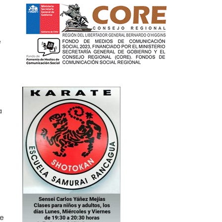
e
a
de