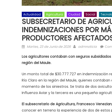
Actualidad
Agricultura
Ciudad
Social
Tecnol
SUBSECRETARIO DE AGRIC
INDEMNIZACIONES POR MÁS
PRODUCTORES AFECTADOS 
Posted on
Author
Martes, 23 de Junio de 2026
admnoticia
Com
Los agricultores contaban con seguros subsidiados 
región del Maule.
Un monto total de $30.777.727 en indemnización r
Río Claro en la región del Maule, quienes contaban
momento de los siniestros. Se trata de dos avicult
Influenza Aviar y la tercera es una pequeña agricu
El subsecretario de Agricultura, Francesco Venezian
conocer en terreno la experiencia de dos de estos