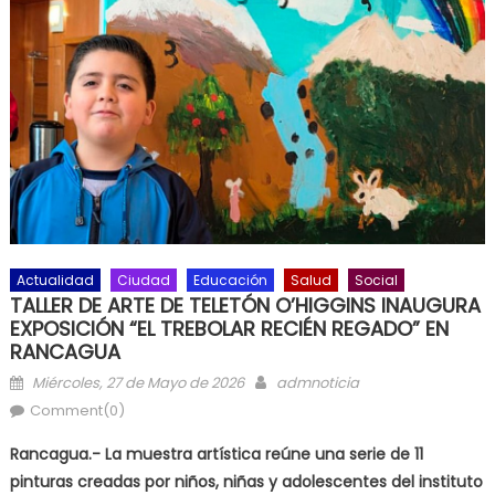
Actualidad
Ciudad
Educación
Salud
Social
TALLER DE ARTE DE TELETÓN O’HIGGINS INAUGURA
EXPOSICIÓN “EL TREBOLAR RECIÉN REGADO” EN
RANCAGUA
Posted on
Author
Miércoles, 27 de Mayo de 2026
admnoticia
Comment(0)
Rancagua.- La muestra artística reúne una serie de 11
pinturas creadas por niños, niñas y adolescentes del instituto