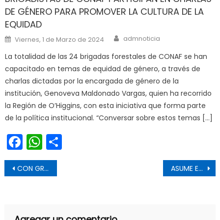
DE GÉNERO PARA PROMOVER LA CULTURA DE LA
EQUIDAD
Author
Posted on
admnoticia
Viernes, 1 de Marzo de 2024
La totalidad de las 24 brigadas forestales de CONAF se han
capacitado en temas de equidad de género, a través de
charlas dictadas por la encargada de género de la
institución, Genoveva Maldonado Vargas, quien ha recorrido
la Región de O’Higgins, con esta iniciativa que forma parte
de la política institucional. “Conversar sobre estos temas […]
Facebook
WhatsApp
Share
Navegación de entradas
CON GRAN CONVOCATORIA SE DESARROLLÓ EL TORNEO “EL TAEKWONDO SE COMPITE EN CHÉPICA”
ASUME EL NUEVO DIRECTOR REGIONAL DEL FOSIS EN REGIÓN DE O’HIGGINS
Agregar un comentario