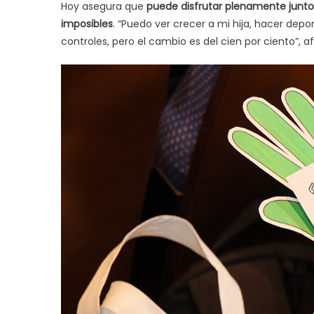
Hoy asegura que
puede disfrutar plenamente junto 
imposibles
. “Puedo ver crecer a mi hija, hacer depor
controles, pero el cambio es del cien por ciento”, a