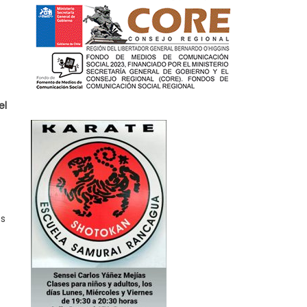
el
es