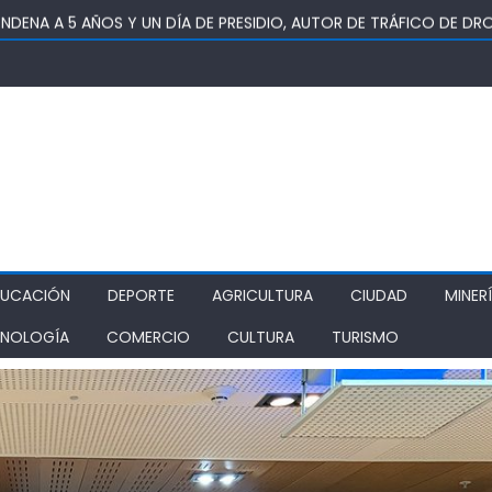
DENA A 5 AÑOS Y UN DÍA DE PRESIDIO, AUTOR DE TRÁFICO DE DR
 KWAN DE RANCAGUA REUNIRÁ A ESCOLARES EN TORNEO DE TAEK
UTADO OMAR SABAT VOTA A FAVOR DE PROYECTO QUE BUSCA DEVO
Ó CENTRO DE ATENCIÓN VIRTUAL EN SAN RAFAEL
DUCACIÓN
DEPORTE
AGRICULTURA
CIUDAD
MINER
NOLOGÍA
COMERCIO
CULTURA
TURISMO