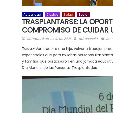
Actualidad
Ciudad
Salud
Social
TRASPLANTARSE: LA OPORTU
COMPROMISO DE CUIDAR
Posted on
Author
Sábado, 6 de Junio de 2026
admnoticia
Com
Talca.-
Ver crecer a una hija, volver a trabajar, p
experiencias que para muchas personas trasplantada
y familias que participaron en una jornada educativ
Día Mundial de las Personas Trasplantadas.