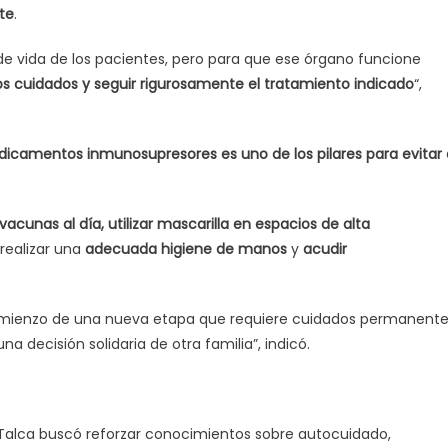
te
.
 de vida de los pacientes, pero para que ese órgano funcione
s cuidados y seguir rigurosamente el tratamiento indicado
“,
icamentos inmunosupresores es uno de los pilares para evitar 
vacunas al día, utilizar mascarilla en espacios de alta
 realizar una
adecuada higiene de manos
y
acudir
el comienzo de una nueva etapa que requiere cuidados permanent
a decisión solidaria de otra familia”, indicó.
e Talca buscó reforzar conocimientos sobre autocuidado,