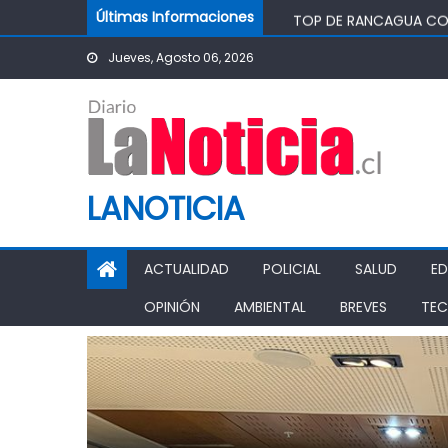
Skip to content
TOP DE RANCAGUA CON
Últimas Informaciones
ASOCIACIÓN JUNG DO
Jueves, Agosto 06, 2026
“CHAO TÓMBOLA”: DIP
CHILEATIENDE INAUGUR
LANOTICIA
ACTUALIDAD
POLICIAL
SALUD
E
OPINIÓN
AMBIENTAL
BREVES
TEC