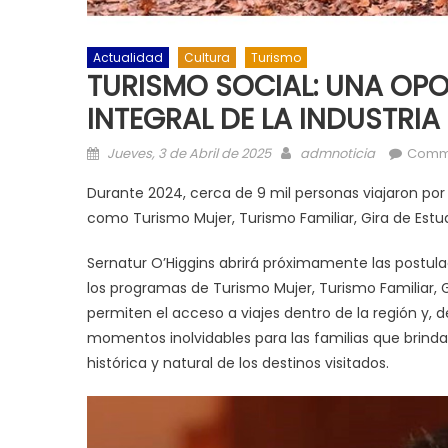
Actualidad
Cultura
Turismo
TURISMO SOCIAL: UNA OP
INTEGRAL DE LA INDUSTRIA
Posted on
Author
Jueves, 3 de Abril de 2025
admnoticia
Comm
Durante 2024, cerca de 9 mil personas viajaron por 
como Turismo Mujer, Turismo Familiar, Gira de Estu
Sernatur O’Higgins abrirá próximamente las postula
los programas de Turismo Mujer, Turismo Familiar, G
permiten el acceso a viajes dentro de la región y, de
momentos inolvidables para las familias que brindan 
histórica y natural de los destinos visitados.