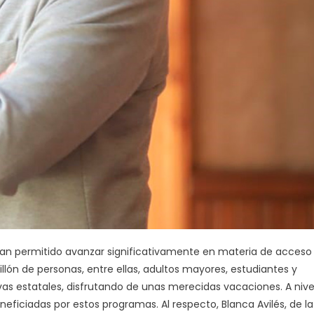
han permitido avanzar significativamente en materia de acceso
illón de personas, entre ellas, adultos mayores, estudiantes y
tivas estatales, disfrutando de unas merecidas vacaciones. A nive
neficiadas por estos programas. Al respecto, Blanca Avilés, de la