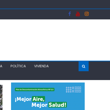
A Y FORTALECERA EL ABASTECIMIENTO DE AGUA
OS DEL SISTEMA FRONTAL Y APOYAR AL SECTOR
 DEJA UN RECINTO CLAUSURADO Y OTRO CON
ÍA
POLÍTICA
VIVIENDA