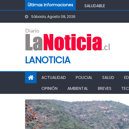
Skip to content
IMPULSA AGUA DE AGR
Últimas Informaciones
POTABLE DE LA COMUN
Sábado, Agosto 08, 2026
MINISTRO DE AGRICUL
AGRÍCOLA
PASO PEHUENCHE AVAN
SIGUEN LOS CIERRES 
PROHIBICIÓN DE FUNC
LANOTICIA
ACTUALIDAD
POLICIAL
SALUD
E
OPINIÓN
AMBIENTAL
BREVES
TEC