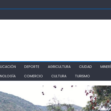
OSUPER PERMITIRÁ LA CONSTRUCCIÓN DE POZO DEL SSR CALIFORNI
IDAD
TURA REALIZA GIRA POR CINCO REGIONES PARA MONITOREAR EFECT
ZA COMO ALTERNATIVA ESTRATÉGICA A LOS LIBERTADORES
DE PROSTÍBULOS CLANDESTINOS EN RANCAGUA: NUEVO OPERATIVO
IONAMIENTO
DUCACIÓN
DEPORTE
AGRICULTURA
CIUDAD
MINER
NOLOGÍA
COMERCIO
CULTURA
TURISMO