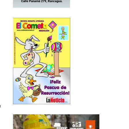
hor
a