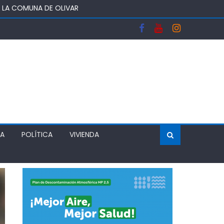
E SERVICIO
ER APOYOS PARA EMPLEO AUTÓNOMO
ECONOMÍA, RECIBIÓ AL SUBSECRETARIO KARLFRANZ
DAD $170 MILLONES PARA ADQUIRIR INMUEBLE
ÍA
POLÍTICA
VIVIENDA