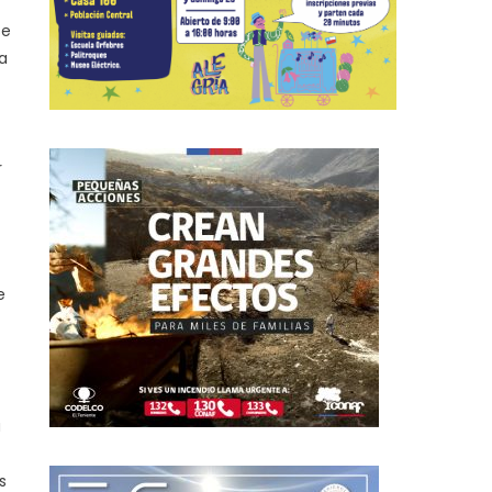
se
ha
r
e
a
s