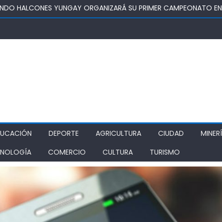
DENA INDEMNIZAR A FAMILIA DE PACIENTE FALLECIDO POR FALTA D
MPRENDIMIENTO COMO MOTOR ECONÓMICO Y ANUNCIA FORTALEC
A: ECONOMÍA EN ACCIÓN, INICIATIVA IMPULSADA POR SEREMI DE 
ONGO
N NUEVA VETERINARIA MUNICIPAL: CONCEJO APROBÓ POR UNANIMI
DUCACIÓN
DEPORTE
AGRICULTURA
CIUDAD
MINER
NOLOGÍA
COMERCIO
CULTURA
TURISMO