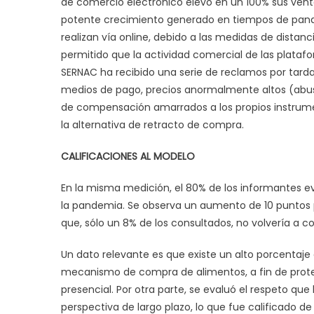
de comercio electrónico elevó en un 100% sus vent
potente crecimiento generado en tiempos de pandem
realizan vía online, debido a las medidas de distan
permitido que la actividad comercial de las platafo
SERNAC ha recibido una serie de reclamos por tarda
medios de pago, precios anormalmente altos (abus
de compensación amarrados a los propios instrumen
la alternativa de retracto de compra.
CALIFICACIONES AL MODELO
En la misma medición, el 80% de los informantes 
la pandemia. Se observa un aumento de 10 puntos p
que, sólo un 8% de los consultados, no volvería a 
Un dato relevante es que existe un alto porcenta
mecanismo de compra de alimentos, a fin de proteg
presencial. Por otra parte, se evaluó el respeto qu
perspectiva de largo plazo, lo que fue calificado d