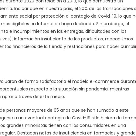
as durante 2020 con relación a 2019, lo que demuestra un
ia. Indicar que en nuestro país, el 20% de las transacciones 
ciamiento social por protección al contagio de Covid-19, lo que 
rmas digitales en Internet se haya duplicado. Sin embargo, el
nza e incumplimientos en las entregas, dificultades con los
ivos), información insuficiente de los productos, mecanismos
tos financieros de la tienda y restricciones para hacer cumpli
evaluaron de forma satisfactoria el modelo e-commerce durant
orcentuales respecto a la situación sin pandemia, mientras
comprar a través de este medio.
je de personas mayores de 65 años que se han sumado a este
erse a un eventual contagio de Covid-19 si lo hiciera de form
e los grandes minoristas tienen con los consumidores en una
e regular. Destacan notas de insuficiencia en farmacias y grande