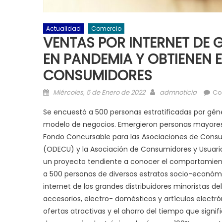
Actualidad
Comercio
VENTAS POR INTERNET DE
EN PANDEMIA Y OBTIENEN 
CONSUMIDORES
Posted on
Author
Miércoles, 5 de Enero de 2022
admnoticia
Co
Se encuestó a 500 personas estratificadas por gén
modelo de negocios. Emergieron personas mayores
Fondo Concursable para las Asociaciones de Consu
(ODECU) y la Asociación de Consumidores y Usuario
un proyecto tendiente a conocer el comportamient
a 500 personas de diversos estratos socio-económi
internet de los grandes distribuidores minoristas d
accesorios, electro- domésticos y artículos electró
ofertas atractivas y el ahorro del tiempo que signif