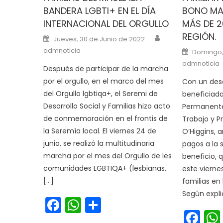
BANDERA LGBTI+ EN EL DÍA
BONO MA
INTERNACIONAL DEL ORGULLO
MÁS DE 20
REGIÓN.
Author
Posted on
Jueves, 30 de Junio de 2022
Posted o
admnoticia
Domingo,
admnoticia
Después de participar de la marcha
por el orgullo, en el marco del mes
Con un desa
del Orgullo lgbtiqa+, el Seremi de
beneficiada
Desarrollo Social y Familias hizo acto
Permanente 
de conmemoración en el frontis de
Trabajo y Pr
la Seremía local. El viernes 24 de
O’Higgins, a
junio, se realizó la multitudinaria
pagos a la
marcha por el mes del Orgullo de les
beneficio, 
comunidades LGBTIQA+ (lesbianas,
este vierne
[…]
familias en
Según expli
Facebook
WhatsApp
Share
Fa