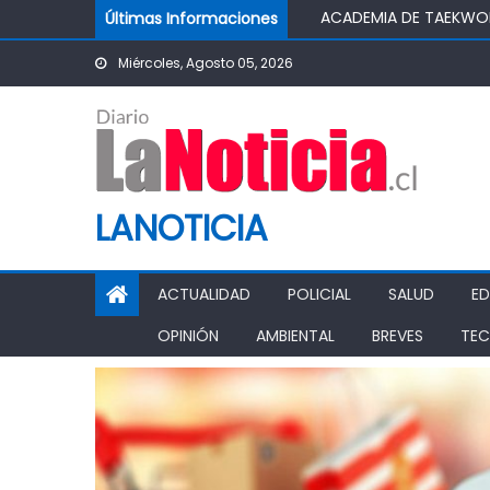
Skip to content
Últimas Informaciones
CORTE DE RANCAGUA OR
FOSIS DESTACA EL E
Miércoles, Agosto 05, 2026
O’HIGGINS MARCA PAUT
KOEHLER EN CHIMBAR
RANCAGUA CONTARÁ CO
LANOTICIA
ACTUALIDAD
POLICIAL
SALUD
E
OPINIÓN
AMBIENTAL
BREVES
TEC