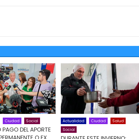
Ciudad
Social
Actualidad
Ciudad
Salud
 PAGO DEL APORTE
Social
 PERMANENTE O EX
DURANTE ESTE INVIERNO: