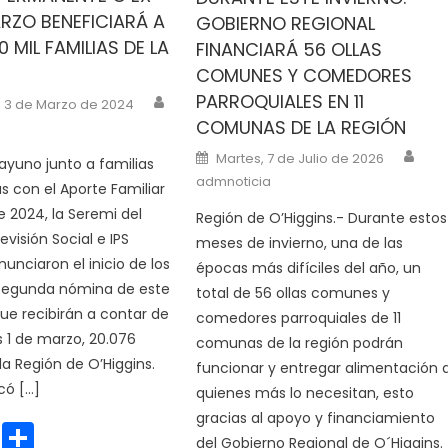
RZO BENEFICIARÁ A
GOBIERNO REGIONAL
 MIL FAMILIAS DE LA
FINANCIARÁ 56 OLLAS
COMUNES Y COMEDORES
Author
PARROQUIALES EN 11
n
 3 de Marzo de 2024
COMUNAS DE LA REGIÓN
Aut
Posted on
Martes, 7 de Julio de 2026
yuno junto a familias
admnoticia
s con el Aporte Familiar
2024, la Seremi del
Región de O’Higgins.- Durante estos
evisión Social e IPS
meses de invierno, una de las
nunciaron el inicio de los
épocas más difíciles del año, un
 segunda nómina de este
total de 56 ollas comunes y
que recibirán a contar de
comedores parroquiales de 11
s 1 de marzo, 20.076
comunas de la región podrán
 la Región de O’Higgins.
funcionar y entregar alimentación 
có […]
quienes más lo necesitan, esto
gracias al apoyo y financiamiento
cebook
WhatsApp
Share
del Gobierno Regional de O´Higgins.