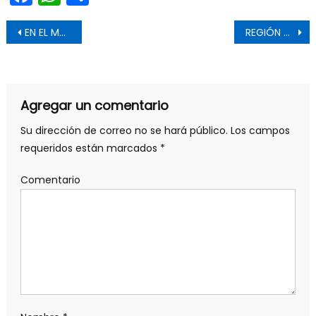
Navegación de entradas
EN EL MARCO DEL ANIVERSARIO DE CARABINEROS GOBERNADORA REGIONAL PARTICIPÓ EN IZAMIENTO DE BANDERA
REGIÓN DEL MAULE, DELEGADO AQUEVEQUE REALIZA PRIMER GABINETE REGIONAL CON NUEVOS SEREMIS
Agregar un comentario
Su dirección de correo no se hará público.
Los campos
requeridos están marcados
*
Comentario