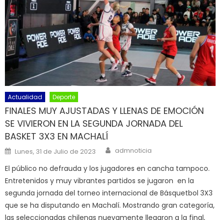
Actualidad
Deporte
FINALES MUY AJUSTADAS Y LLENAS DE EMOCIÓN
SE VIVIERON EN LA SEGUNDA JORNADA DEL
BASKET 3X3 EN MACHALÍ
Author
Posted on
admnoticia
Lunes, 31 de Julio de 2023
El público no defrauda y los jugadores en cancha tampoco.
Entretenidos y muy vibrantes partidos se jugaron en la
segunda jornada del torneo internacional de Básquetbol 3X3
que se ha disputando en Machalí. Mostrando gran categoría,
las seleccionadas chilenas nuevamente llegaron a la final,