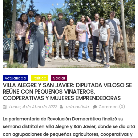
Actualidad
Política
Social
VILLA ALEGRE Y SAN JAVIER: DIPUTADA VELOSO SE
REÚNE CON PEQUEÑOS VIÑATEROS,
COOPERATIVAS Y MUJERES EMPRENDEDORAS
Posted on
Author
Lunes, 4 de Abril de 2022
admnoticia
Comment(0)
La parlamentaria de Revolución Democrática finalizó su
semana distrital en Villa Alegre y San Javier, donde se dio cita
con agrupaciones de pequeños agricultores, cooperativas y