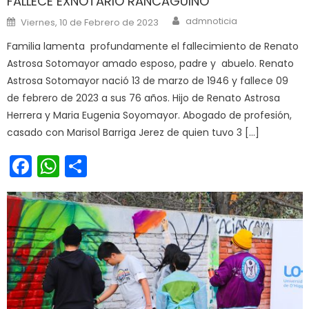
FALLECE EXNOTARIO RANCAGUINO
Author
Posted on
admnoticia
Viernes, 10 de Febrero de 2023
Familia lamenta profundamente el fallecimiento de Renato
Astrosa Sotomayor amado esposo, padre y abuelo. Renato
Astrosa Sotomayor nació 13 de marzo de 1946 y fallece 09
de febrero de 2023 a sus 76 años. Hijo de Renato Astrosa
Herrera y Maria Eugenia Soyomayor. Abogado de profesión,
casado con Marisol Barriga Jerez de quien tuvo 3 […]
Facebook
WhatsApp
Share