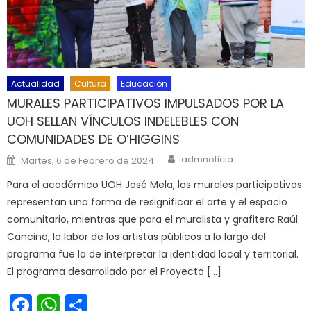
Actualidad
Cultura
Educación
MURALES PARTICIPATIVOS IMPULSADOS POR LA
UOH SELLAN VÍNCULOS INDELEBLES CON
COMUNIDADES DE O’HIGGINS
Author
Posted on
admnoticia
Martes, 6 de Febrero de 2024
Para el académico UOH José Mela, los murales participativos
representan una forma de resignificar el arte y el espacio
comunitario, mientras que para el muralista y grafitero Raúl
Cancino, la labor de los artistas públicos a lo largo del
programa fue la de interpretar la identidad local y territorial.
El programa desarrollado por el Proyecto […]
Facebook
WhatsApp
Share