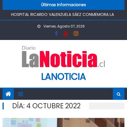
HOSPITAL RICARDO VALENZUELA SÁEZ CONMEMORA LA
Skip to content
Últimas Informaciones
SEMANA MUNDIAL DE LA LACTANCIA MATERNA
PROMOVIENDO UN COMIENZO DE VIDA SALUDABLE
IMPULSA AGUA DE AGROSUPER PERMITIRÁ LA
Viernes, Agosto 07, 2026
CONSTRUCCIÓN DE POZO DEL SSR CALIFORNIA Y
FORTALECERA EL ABASTECIMIENTO DE AGUA POTABLE DE LA
COMUNIDAD
MINISTRO DE AGRICULTURA REALIZA GIRA POR CINCO
REGIONES PARA MONITOREAR EFECTOS DEL SISTEMA
FRONTAL Y APOYAR AL SECTOR AGRÍCOLA
PASO PEHUENCHE AVANZA COMO ALTERNATIVA
LANOTICIA
ESTRATÉGICA A LOS LIBERTADORES
SIGUEN LOS CIERRES DE PROSTÍBULOS CLANDESTINOS EN
RANCAGUA: NUEVO OPERATIVO DEJA UN RECINTO
CLAUSURADO Y OTRO CON PROHIBICIÓN DE
DÍA:
4 OCTUBRE 2022
FUNCIONAMIENTO