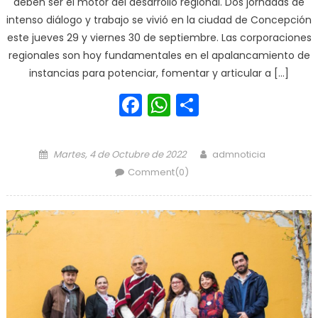
deben ser el motor del desarrollo regional. Dos jornadas de
intenso diálogo y trabajo se vivió en la ciudad de Concepción
este jueves 29 y viernes 30 de septiembre. Las corporaciones
regionales son hoy fundamentales en el apalancamiento de
instancias para potenciar, fomentar y articular a […]
Facebook
WhatsApp
Share
Posted on
Author
Martes, 4 de Octubre de 2022
admnoticia
Comment(0)