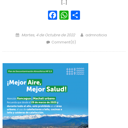
[…]
Facebook
WhatsApp
Share
Posted on
Author
Martes, 4 de Octubre de 2022
admnoticia
Comment(0)