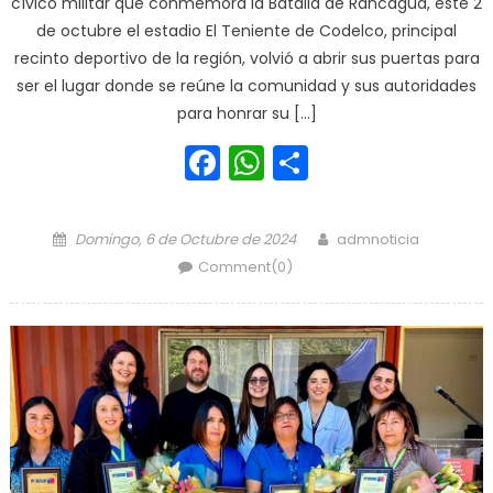
cívico militar que conmemora la Batalla de Rancagua, este 2
de octubre el estadio El Teniente de Codelco, principal
recinto deportivo de la región, volvió a abrir sus puertas para
ser el lugar donde se reúne la comunidad y sus autoridades
para honrar su […]
Facebook
WhatsApp
Share
Posted on
Author
Domingo, 6 de Octubre de 2024
admnoticia
Comment(0)