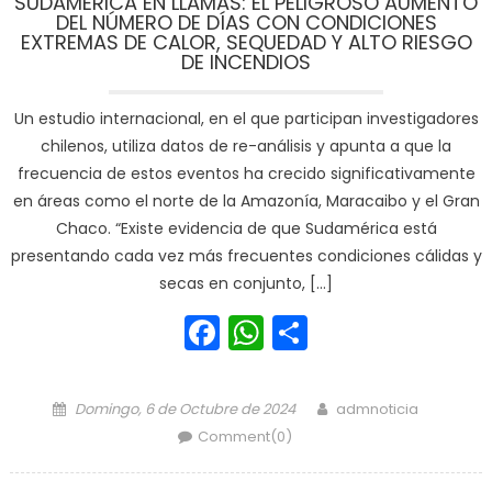
SUDAMÉRICA EN LLAMAS: EL PELIGROSO AUMENTO
DEL NÚMERO DE DÍAS CON CONDICIONES
EXTREMAS DE CALOR, SEQUEDAD Y ALTO RIESGO
DE INCENDIOS
Un estudio internacional, en el que participan investigadores
chilenos, utiliza datos de re-análisis y apunta a que la
frecuencia de estos eventos ha crecido significativamente
en áreas como el norte de la Amazonía, Maracaibo y el Gran
Chaco. “Existe evidencia de que Sudamérica está
presentando cada vez más frecuentes condiciones cálidas y
secas en conjunto, […]
Facebook
WhatsApp
Share
Posted on
Author
Domingo, 6 de Octubre de 2024
admnoticia
Comment(0)