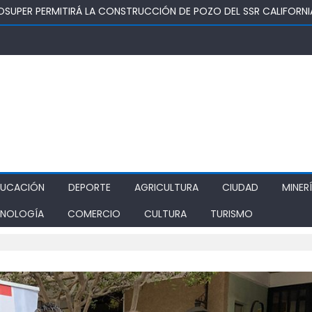
TURA REALIZA GIRA POR CINCO REGIONES PARA MONITOREAR EFECT
ZA COMO ALTERNATIVA ESTRATÉGICA A LOS LIBERTADORES
DE PROSTÍBULOS CLANDESTINOS EN RANCAGUA: NUEVO OPERATIVO
IONAMIENTO
DUCACIÓN
DEPORTE
AGRICULTURA
CIUDAD
MINER
NOLOGÍA
COMERCIO
CULTURA
TURISMO