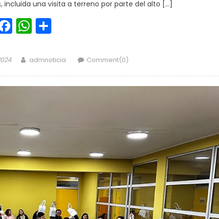
incluida una visita a terreno por parte del alto […]
Facebook
WhatsApp
Share
Author
2024
admnoticia
Comment(0)