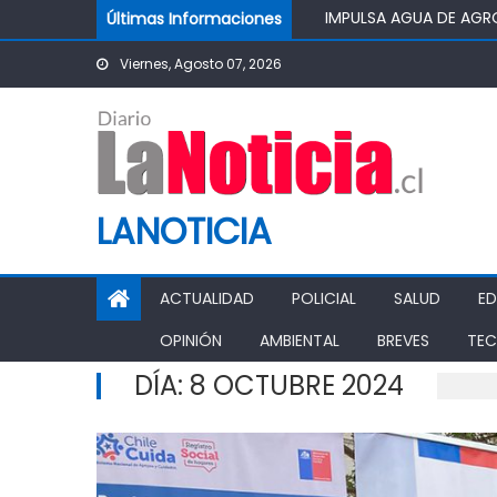
Skip to content
Últimas Informaciones
MINISTRO DE AGRICUL
AGRÍCOLA
Viernes, Agosto 07, 2026
PASO PEHUENCHE AVAN
SIGUEN LOS CIERRES 
PROHIBICIÓN DE FUNC
LANOTICIA
ACTUALIDAD
POLICIAL
SALUD
E
OPINIÓN
AMBIENTAL
BREVES
TEC
DÍA:
8 OCTUBRE 2024