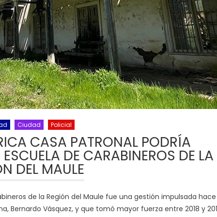
dad
Ciudad
Policial
ÓRICA CASA PATRONAL PODRÍA
 ESCUELA DE CARABINEROS DE LA
ÓN DEL MAULE
abineros de la Región del Maule fue una gestión impulsada hace
una, Bernardo Vásquez, y que tomó mayor fuerza entre 2018 y 20