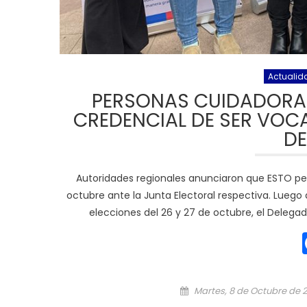
Actualid
PERSONAS CUIDADORA
CREDENCIAL DE SER VOCA
DE
Autoridades regionales anunciaron que ESTO permi
octubre ante la Junta Electoral respectiva. Luego 
elecciones del 26 y 27 de octubre, el Delegad
Posted on
Martes, 8 de Octubre de 