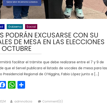
ad
Gobierno
Social
S PODRÁN EXCUSARSE CON SU
LES DE MESA EN LAS ELECCIONES
 OCTUBRE
tirá facilitar el trámite que debe realizarse entre el 7 y 9 de
de que el Servel publicara el listado de vocales de mesa para las
o Presidencial Regional de O’Higgins, Fabio López junto a […]
Facebook
WhatsApp
Share
Author
2024
admnoticia
Comment(0)