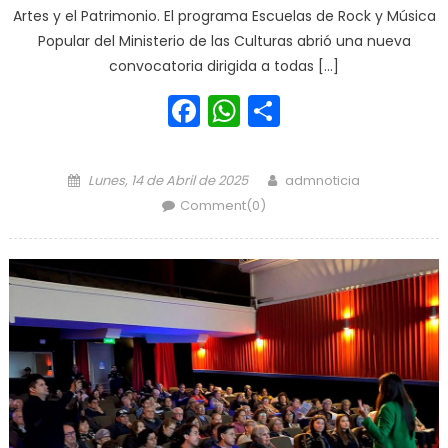
Artes y el Patrimonio. El programa Escuelas de Rock y Música
Popular del Ministerio de las Culturas abrió una nueva
convocatoria dirigida a todas […]
Facebook
WhatsApp
Share
Posted on
Author
Lunes, 14 de Abril de 2025
admnoticia
Comment(0)