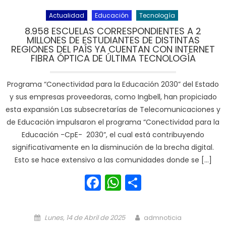
Actualidad
Educación
Tecnología
8.958 ESCUELAS CORRESPONDIENTES A 2
MILLONES DE ESTUDIANTES DE DISTINTAS
REGIONES DEL PAÍS YA CUENTAN CON INTERNET
FIBRA ÓPTICA DE ÚLTIMA TECNOLOGÍA
Programa “Conectividad para la Educación 2030” del Estado
y sus empresas proveedoras, como Ingbell, han propiciado
esta expansión Las subsecretarías de Telecomunicaciones y
de Educación impulsaron el programa “Conectividad para la
Educación -CpE- 2030”, el cual está contribuyendo
significativamente en la disminución de la brecha digital.
Esto se hace extensivo a las comunidades donde se […]
Facebook
WhatsApp
Share
Posted on
Author
Lunes, 14 de Abril de 2025
admnoticia