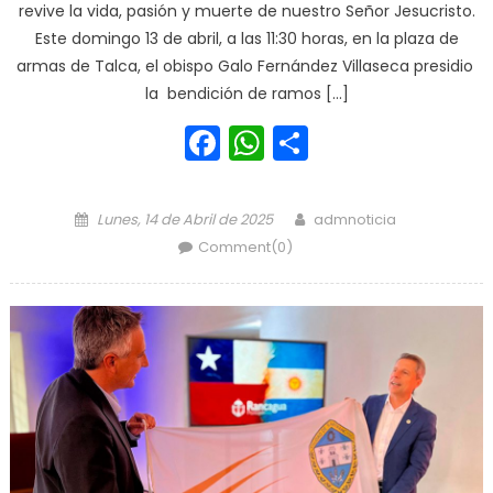
revive la vida, pasión y muerte de nuestro Señor Jesucristo.
Este domingo 13 de abril, a las 11:30 horas, en la plaza de
armas de Talca, el obispo Galo Fernández Villaseca presidio
la bendición de ramos […]
Facebook
WhatsApp
Share
Posted on
Author
Lunes, 14 de Abril de 2025
admnoticia
Comment(0)