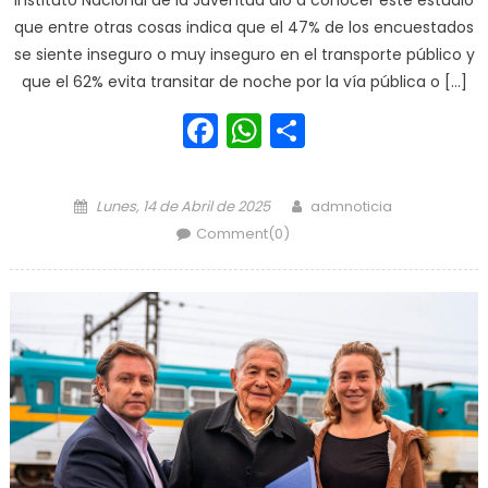
Instituto Nacional de la Juventud dio a conocer este estudio
que entre otras cosas indica que el 47% de los encuestados
se siente inseguro o muy inseguro en el transporte público y
que el 62% evita transitar de noche por la vía pública o […]
Facebook
WhatsApp
Share
Posted on
Author
Lunes, 14 de Abril de 2025
admnoticia
Comment(0)