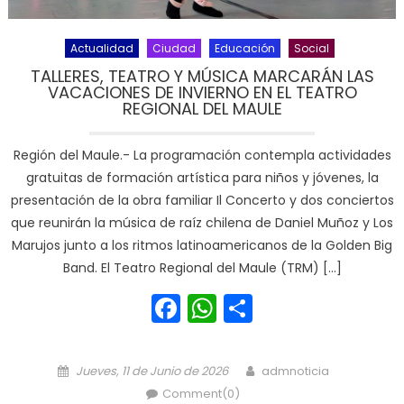
Actualidad
Ciudad
Educación
Social
TALLERES, TEATRO Y MÚSICA MARCARÁN LAS
VACACIONES DE INVIERNO EN EL TEATRO
REGIONAL DEL MAULE
Región del Maule.- La programación contempla actividades
gratuitas de formación artística para niños y jóvenes, la
presentación de la obra familiar Il Concerto y dos conciertos
que reunirán la música de raíz chilena de Daniel Muñoz y Los
Marujos junto a los ritmos latinoamericanos de la Golden Big
Band. El Teatro Regional del Maule (TRM) […]
Facebook
WhatsApp
Share
Posted on
Author
Jueves, 11 de Junio de 2026
admnoticia
Comment(0)