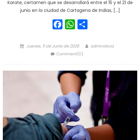
Karate, certamen que se desarrollará entre el 15 y el 21 de
junio en la ciudad de Cartagena de Indias, […]
Facebook
WhatsApp
Share
Posted on
Author
Jueves, 11 de Junio de 2026
admnoticia
Comment(0)