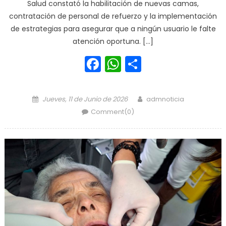
Salud constató la habilitación de nuevas camas,
contratación de personal de refuerzo y la implementación
de estrategias para asegurar que a ningún usuario le falte
atención oportuna. […]
Facebook
WhatsApp
Share
Posted on
Author
Jueves, 11 de Junio de 2026
admnoticia
Comment(0)