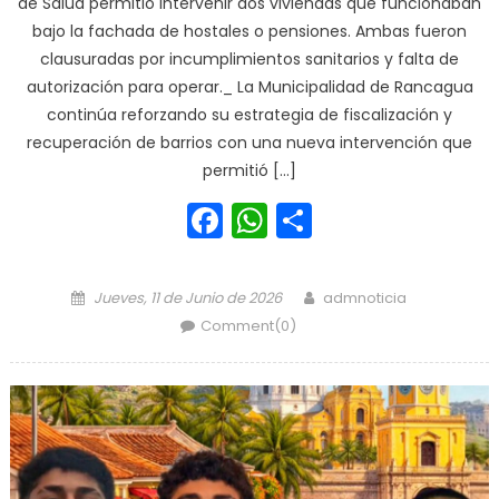
de Salud permitió intervenir dos viviendas que funcionaban
bajo la fachada de hostales o pensiones. Ambas fueron
clausuradas por incumplimientos sanitarios y falta de
autorización para operar._ La Municipalidad de Rancagua
continúa reforzando su estrategia de fiscalización y
recuperación de barrios con una nueva intervención que
permitió […]
Facebook
WhatsApp
Share
Posted on
Author
Jueves, 11 de Junio de 2026
admnoticia
Comment(0)