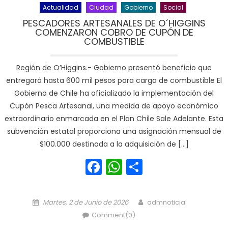
Actualidad
Ciudad
Gobierno
Social
PESCADORES ARTESANALES DE O´HIGGINS
COMENZARON COBRO DE CUPÓN DE
COMBUSTIBLE
Región de O’Higgins.- Gobierno presentó beneficio que
entregará hasta 600 mil pesos para carga de combustible El
Gobierno de Chile ha oficializado la implementación del
Cupón Pesca Artesanal, una medida de apoyo económico
extraordinario enmarcada en el Plan Chile Sale Adelante. Esta
subvención estatal proporciona una asignación mensual de
$100.000 destinada a la adquisición de […]
Facebook
WhatsApp
Share
Posted on
Author
Martes, 2 de Junio de 2026
admnoticia
Comment(0)