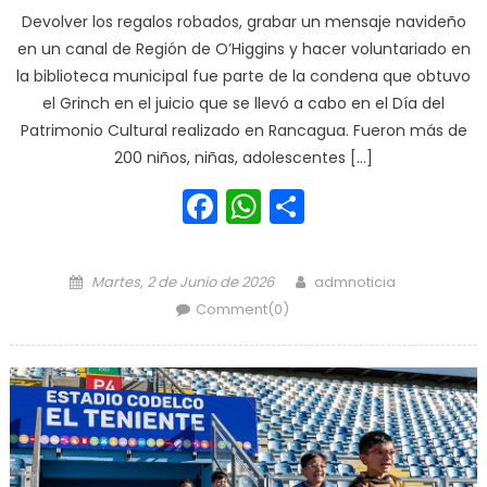
Devolver los regalos robados, grabar un mensaje navideño
en un canal de Región de O’Higgins y hacer voluntariado en
la biblioteca municipal fue parte de la condena que obtuvo
el Grinch en el juicio que se llevó a cabo en el Día del
Patrimonio Cultural realizado en Rancagua. Fueron más de
200 niños, niñas, adolescentes […]
Facebook
WhatsApp
Share
Posted on
Author
Martes, 2 de Junio de 2026
admnoticia
Comment(0)