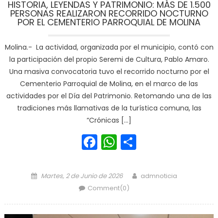
HISTORIA, LEYENDAS Y PATRIMONIO: MÁS DE 1.500
PERSONAS REALIZARON RECORRIDO NOCTURNO
POR EL CEMENTERIO PARROQUIAL DE MOLINA
Molina.- La actividad, organizada por el municipio, contó con
la participación del propio Seremi de Cultura, Pablo Amaro.
Una masiva convocatoria tuvo el recorrido nocturno por el
Cementerio Parroquial de Molina, en el marco de las
actividades por el Día del Patrimonio. Retomando una de las
tradiciones más llamativas de la turística comuna, las
“Crónicas […]
Facebook
WhatsApp
Share
Posted on
Author
Martes, 2 de Junio de 2026
admnoticia
Comment(0)