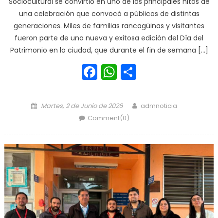
Sociocultural se convirtió en uno de los principales hitos de
una celebración que convocó a públicos de distintas
generaciones. Miles de familias rancagüinas y visitantes
fueron parte de una nueva y exitosa edición del Día del
Patrimonio en la ciudad, que durante el fin de semana […]
Facebook
WhatsApp
Share
Posted on
Author
Martes, 2 de Junio de 2026
admnoticia
Comment(0)