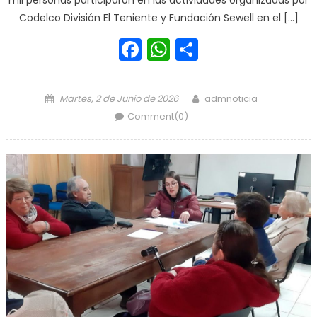
mil personas participaron en las actividades organizadas por
Codelco División El Teniente y Fundación Sewell en el […]
Facebook
WhatsApp
Share
Posted on
Author
Martes, 2 de Junio de 2026
admnoticia
Comment(0)