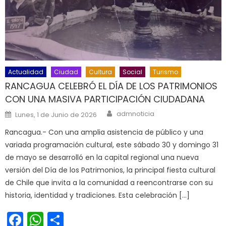
Actualidad
Ciudad
Cultura
Social
Turismo
RANCAGUA CELEBRÓ EL DÍA DE LOS PATRIMONIOS
CON UNA MASIVA PARTICIPACIÓN CIUDADANA
Author
Posted on
admnoticia
Lunes, 1 de Junio de 2026
Rancagua.- Con una amplia asistencia de público y una
variada programación cultural, este sábado 30 y domingo 31
de mayo se desarrolló en la capital regional una nueva
versión del Día de los Patrimonios, la principal fiesta cultural
de Chile que invita a la comunidad a reencontrarse con su
historia, identidad y tradiciones. Esta celebración […]
Facebook
WhatsApp
Share