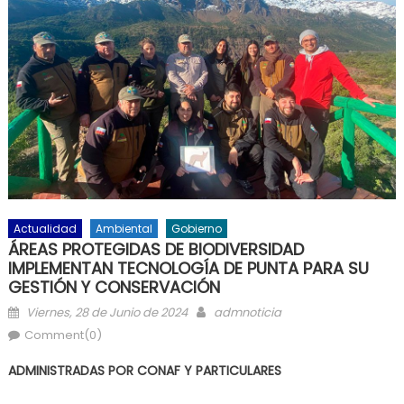
Actualidad
Ambiental
Gobierno
ÁREAS PROTEGIDAS DE BIODIVERSIDAD
IMPLEMENTAN TECNOLOGÍA DE PUNTA PARA SU
GESTIÓN Y CONSERVACIÓN
Posted on
Author
Viernes, 28 de Junio de 2024
admnoticia
Comment(0)
ADMINISTRADAS POR CONAF Y PARTICULARES