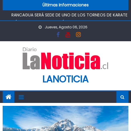
SAN RAFAEL
Skip to content
Últimas Informaciones
RANCAGUA SERÁ SEDE DE UNO DE LOS TORNEOS DE KARATE
MÁS IMPORTANTES DEL PAÍS
TOP DE RANCAGUA CONDENA A 5 AÑOS Y UN DÍA DE
Jueves, Agosto 06, 2026
PRESIDIO, AUTOR DE TRÁFICO DE DROGAS
ASOCIACIÓN JUNG DO KWAN DE RANCAGUA REUNIRÁ A
ESCOLARES EN TORNEO DE TAEKWONDO
“CHAO TÓMBOLA”: DIPUTADO OMAR SABAT VOTA A FAVOR
DE PROYECTO QUE BUSCA DEVOLVER EL MÉRITO AL
SISTEMA DE ADMISIÓN ESCOLAR
CHILEATIENDE INAUGURÓ CENTRO DE ATENCIÓN VIRTUAL EN
LANOTICIA
SAN RAFAEL