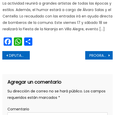
La actividad reunirá a grandes artistas de todas las épocas y
estilos. Además, el humor estará a cargo de Álvaro Salas y el
Centella. Lo recaudado con las entradas irá en ayuda directa
de bomberos de la comuna. Este viernes 17 y sábado 18 se
realizará la Fiesta de la Naranja en Villa Alegre, evento […]
Facebook
WhatsApp
Share
Navegación de entradas
DIPUTADOS DONOSO Y GUZMÁN SOSTIENEN REUNIÓN CON FISCAL ANTICORRUPCIÓN POR CASO FUNDACIONES QUE INVOLUCRA AL GOBIERNO REGIONAL DEL MAULE
PROGRAMA “CAPITAL EMPRENDEDOR” DE AGROSUPER INICIA NUEVO CICLO EN LAS COMUNAS DE SAN PEDRO Y LAS CABRAS
Agregar un comentario
Su dirección de correo no se hará público.
Los campos
requeridos están marcados
*
Comentario