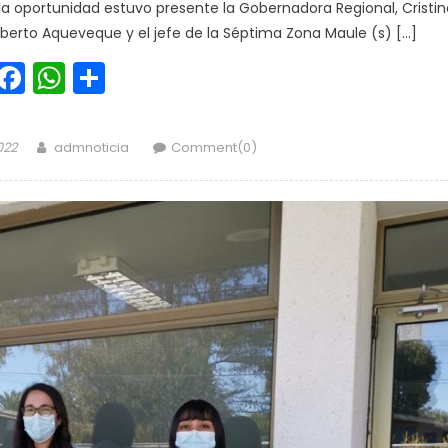
la oportunidad estuvo presente la Gobernadora Regional, Cristin
mberto Aqueveque y el jefe de la Séptima Zona Maule (s) […]
Facebook
WhatsApp
Share
Author
022
admnoticia
Comment(0)