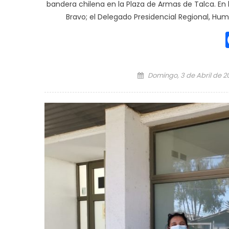
bandera chilena en la Plaza de Armas de Talca. En 
Bravo; el Delegado Presidencial Regional, Hu
Posted on
Domingo, 3 de Abril de 2