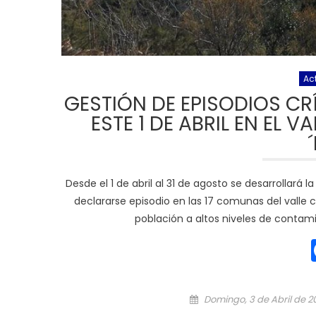
Ac
GESTIÓN DE EPISODIOS CR
ESTE 1 DE ABRIL EN EL V
Desde el 1 de abril al 31 de agosto se desarrollará
declararse episodio en las 17 comunas del valle ce
población a altos niveles de contam
Posted on
Domingo, 3 de Abril de 2