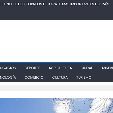
DENA A 5 AÑOS Y UN DÍA DE PRESIDIO, AUTOR DE TRÁFICO DE DR
 KWAN DE RANCAGUA REUNIRÁ A ESCOLARES EN TORNEO DE TAEK
UTADO OMAR SABAT VOTA A FAVOR DE PROYECTO QUE BUSCA DEVO
Ó CENTRO DE ATENCIÓN VIRTUAL EN SAN RAFAEL
DUCACIÓN
DEPORTE
AGRICULTURA
CIUDAD
MINER
NOLOGÍA
COMERCIO
CULTURA
TURISMO