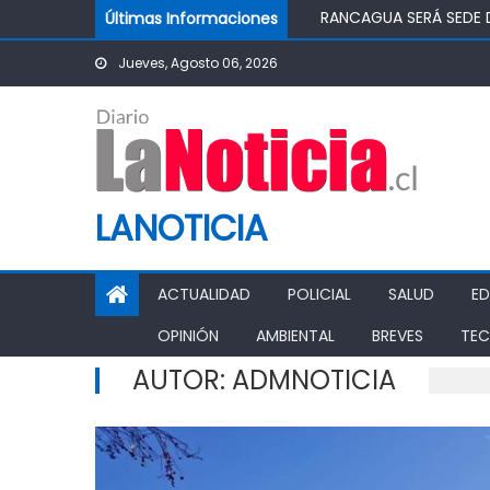
Skip to content
Últimas Informaciones
TOP DE RANCAGUA CON
ASOCIACIÓN JUNG DO
Jueves, Agosto 06, 2026
“CHAO TÓMBOLA”: DIP
CHILEATIENDE INAUGUR
LANOTICIA
ACTUALIDAD
POLICIAL
SALUD
E
OPINIÓN
AMBIENTAL
BREVES
TEC
AUTOR:
ADMNOTICIA