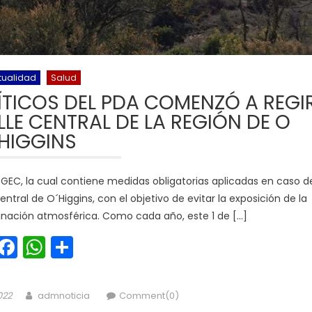
tualidad
Salud
ÍTICOS DEL PDA COMENZÓ A REGI
ALLE CENTRAL DE LA REGIÓN DE O
´HIGGINS
 la GEC, la cual contiene medidas obligatorias aplicadas en caso d
ntral de O´Higgins, con el objetivo de evitar la exposición de la
inación atmosférica. Como cada año, este 1 de […]
Facebook
WhatsApp
Share
Author
022
admnoticia
Comment(0)